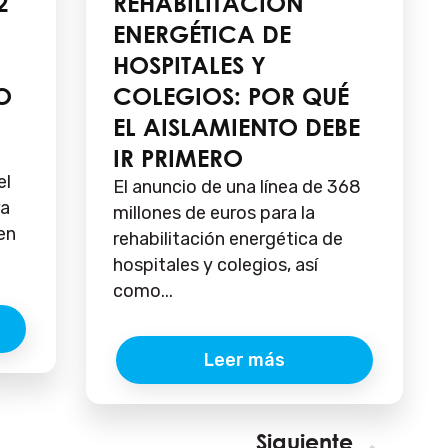
2
REHABILITACIÓN
ENERGÉTICA DE
HOSPITALES Y
O
COLEGIOS: POR QUÉ
EL AISLAMIENTO DEBE
IR PRIMERO
el
El anuncio de una línea de 368
ra
millones de euros para la
en
rehabilitación energética de
hospitales y colegios, así
como...
Leer más
Siguiente
Sigu