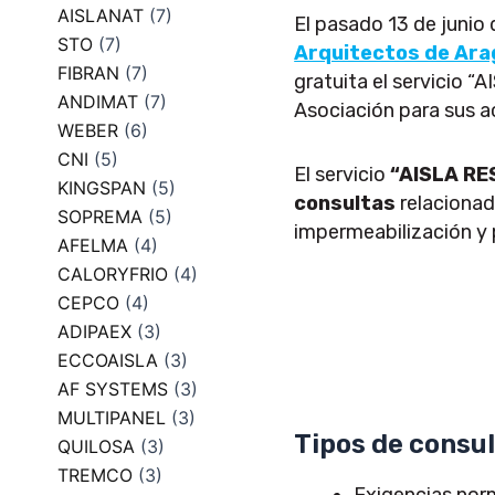
AISLANAT
(7)
El pasado 13 de junio
STO
(7)
Arquitectos de Ara
FIBRAN
(7)
gratuita el servicio 
ANDIMAT
(7)
Asociación para sus a
WEBER
(6)
CNI
(5)
El servicio
“AISLA R
KINGSPAN
(5)
consultas
relacionad
SOPREMA
(5)
impermeabilización y 
AFELMA
(4)
CALORYFRIO
(4)
CEPCO
(4)
ADIPAEX
(3)
ECCOAISLA
(3)
AF SYSTEMS
(3)
MULTIPANEL
(3)
Tipos de consul
QUILOSA
(3)
TREMCO
(3)
Exigencias nor