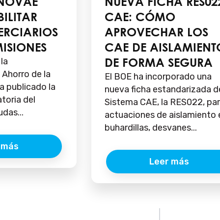
NNOVAE
NUEVA FICHA RES02
ILITAR
CAE: CÓMO
TERCIARIOS
APROVECHAR LOS
MISIONES
CAE DE AISLAMIENT
DE FORMA SEGURA
 la
y Ahorro de la
El BOE ha incorporado una
a publicado la
nueva ficha estandarizada d
toria del
Sistema CAE, la RES022, pa
das...
actuaciones de aislamiento 
buhardillas, desvanes...
 más
Leer más