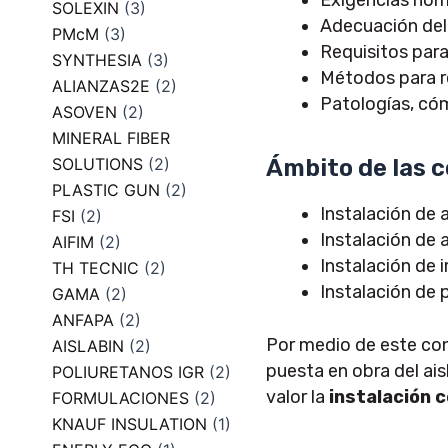
SOLEXIN
(3)
Adecuación del 
PMcM
(3)
Requisitos para
SYNTHESIA
(3)
Métodos para re
ALIANZAS2E
(2)
Patologías, cóm
ASOVEN
(2)
MINERAL FIBER
Ámbito de las c
SOLUTIONS
(2)
PLASTIC GUN
(2)
Instalación de 
FSI
(2)
Instalación de 
AIFIM
(2)
Instalación de 
TH TECNIC
(2)
Instalación de 
GAMA
(2)
ANFAPA
(2)
Por medio de este conv
AISLABIN
(2)
puesta en obra del ai
POLIURETANOS IGR
(2)
valor la
instalación c
FORMULACIONES
(2)
KNAUF INSULATION
(1)