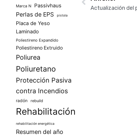
Passivhaus
Marca N
Perlas de EPS
pistola
Placa de Yeso
Laminado
Poliestireno Expandido
Poliestireno Extruido
Poliurea
Poliuretano
Protección Pasiva
contra Incendios
radón
rebuild
Rehabilitación
rehabilitación energética
Resumen del año