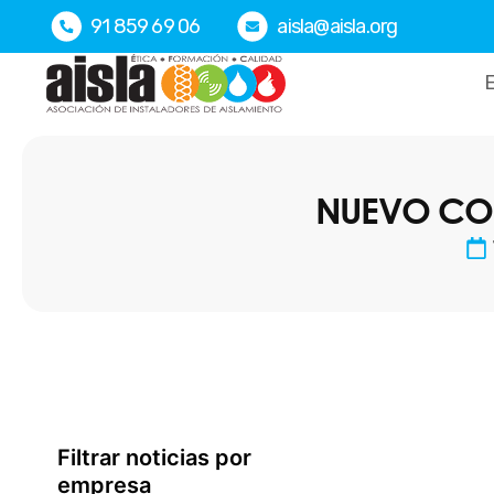
Ir
91 859 69 06
aisla@aisla.org
al
contenido
E
NUEVO CO
Filtrar noticias por
empresa