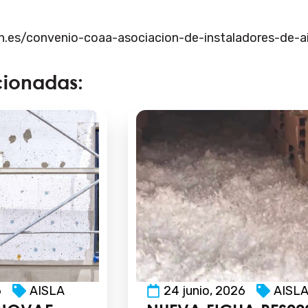
.es/convenio-coaa-asociacion-de-instaladores-de-ai
cionadas:
6
AISLA
24 junio, 2026
AISL