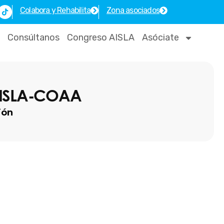
T
Colabora y Rehabilita
Zona asociados
i
k
t
o
Consúltanos
Congreso AISLA
Asóciate
k
ISLA-COAA
ión