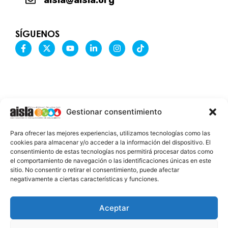
aisla@aisla.org
SÍGUENOS
F
X
Y
L
I
T
a
-
o
i
n
i
c
t
u
n
s
k
e
w
t
k
t
t
b
i
u
e
a
o
o
t
b
d
g
k
o
t
e
i
r
k
e
n
a
-
r
-
m
Gestionar consentimiento
f
i
n
INFORMACIÓN LEGAL
Para ofrecer las mejores experiencias, utilizamos tecnologías como las
AVISO LEGAL
cookies para almacenar y/o acceder a la información del dispositivo. El
consentimiento de estas tecnologías nos permitirá procesar datos como
PROTECCIÓN DE DATOS
el comportamiento de navegación o las identificaciones únicas en este
sitio. No consentir o retirar el consentimiento, puede afectar
POLÍTICA DE COOKIES
negativamente a ciertas características y funciones.
2026 @ AISLA
Aceptar