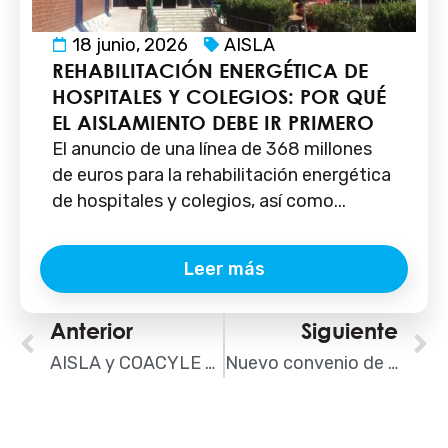
18 junio, 2026
AISLA
REHABILITACIÓN ENERGÉTICA DE
HOSPITALES Y COLEGIOS: POR QUÉ
EL AISLAMIENTO DEBE IR PRIMERO
El anuncio de una línea de 368 millones
de euros para la rehabilitación energética
de hospitales y colegios, así como...
Leer más
Ant
Anterior
Siguiente
S
AISLA y COACYLE firman un convenio de colaboración
Nuevo convenio de colaboración AISLA-COAA