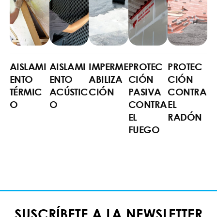
AISLAMI
AISLAMI
IMPERME
PROTEC
PROTEC
ENTO
ENTO
ABILIZA
CIÓN
CIÓN
TÉRMIC
ACÚSTIC
CIÓN
PASIVA
CONTRA
O
O
CONTRA
EL
EL
RADÓN
FUEGO
SUSCRÍBETE A LA NEWSLETTER