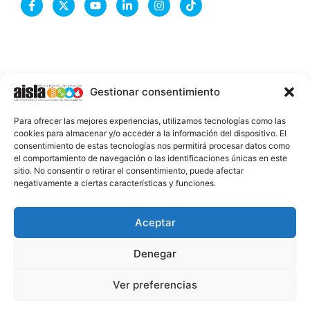
a
-
o
i
n
i
c
t
u
n
s
k
e
w
t
k
t
t
b
i
u
e
a
o
o
t
b
d
g
k
o
t
e
i
r
k
e
n
a
-
r
-
m
Gestionar consentimiento
f
i
n
INFORMACIÓN LEGAL
Para ofrecer las mejores experiencias, utilizamos tecnologías como las
AVISO LEGAL
cookies para almacenar y/o acceder a la información del dispositivo. El
consentimiento de estas tecnologías nos permitirá procesar datos como
PROTECCIÓN DE DATOS
el comportamiento de navegación o las identificaciones únicas en este
sitio. No consentir o retirar el consentimiento, puede afectar
POLÍTICA DE COOKIES
negativamente a ciertas características y funciones.
2026 @ AISLA
Aceptar
Denegar
ESTA WEB ESTÁ FINANCIADA POR LA UNIÓN
EUROPEA - NEXT GENERATION EU
Ver preferencias