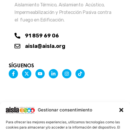
Aislamiento Térmico, Aislamiento Acústico,
Impermeabilización y Protección Pasiva contra
el fuego en Edificación.
91 859 69 06
aisla@aisla.org
SÍGUENOS
F
X
Y
L
I
T
a
-
o
i
n
i
c
t
u
n
s
k
e
w
t
k
t
t
b
i
u
e
a
o
o
t
b
d
g
k
o
t
e
i
r
k
e
n
a
-
r
-
m
Gestionar consentimiento
f
i
n
INFORMACIÓN LEGAL
Para ofrecer las mejores experiencias, utilizamos tecnologías como las
AVISO LEGAL
cookies para almacenar y/o acceder a la información del dispositivo. El