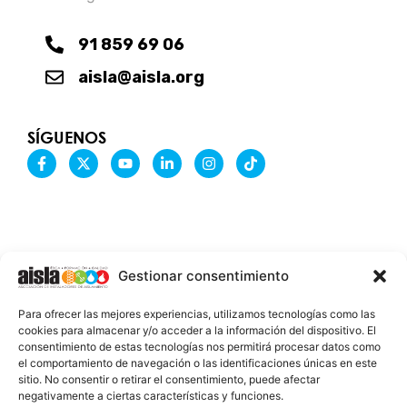
91 859 69 06
aisla@aisla.org
SÍGUENOS
F
X
Y
L
I
T
a
-
o
i
n
i
c
t
u
n
s
k
e
w
t
k
t
t
b
i
u
e
a
o
o
t
b
d
g
k
o
t
e
i
r
k
e
n
a
-
r
-
m
Gestionar consentimiento
f
i
n
INFORMACIÓN LEGAL
Para ofrecer las mejores experiencias, utilizamos tecnologías como las
AVISO LEGAL
cookies para almacenar y/o acceder a la información del dispositivo. El
consentimiento de estas tecnologías nos permitirá procesar datos como
PROTECCIÓN DE DATOS
el comportamiento de navegación o las identificaciones únicas en este
sitio. No consentir o retirar el consentimiento, puede afectar
POLÍTICA DE COOKIES
negativamente a ciertas características y funciones.