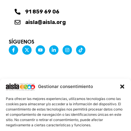
91 859 69 06
aisla@aisla.org
SÍGUENOS
F
X
Y
L
I
T
a
-
o
i
n
i
c
t
u
n
s
k
e
w
t
k
t
t
b
i
u
e
a
o
o
t
b
d
g
k
o
t
e
i
r
k
e
n
a
-
r
-
m
Gestionar consentimiento
f
i
n
INFORMACIÓN LEGAL
Para ofrecer las mejores experiencias, utilizamos tecnologías como las
AVISO LEGAL
cookies para almacenar y/o acceder a la información del dispositivo. El
consentimiento de estas tecnologías nos permitirá procesar datos como
PROTECCIÓN DE DATOS
el comportamiento de navegación o las identificaciones únicas en este
sitio. No consentir o retirar el consentimiento, puede afectar
POLÍTICA DE COOKIES
negativamente a ciertas características y funciones.