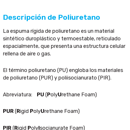
Descripción de Poliuretano
La espuma rígida de poliuretano es un material
sintético duroplástico y termoestable, reticulado
espacialmente, que presenta una estructura celular
rellena de aire o gas.
El término poliuretano (PU) engloba los materiales
de poliuretano (PUR) y poliisocianurato (PIR).
Abreviatura:
PU
(
P
oly
U
rethane Foam)
PUR
(
R
igid
P
oly
U
rethane Foam)
PIR
(
R
igid
P
oly
I
socianurate Foam)