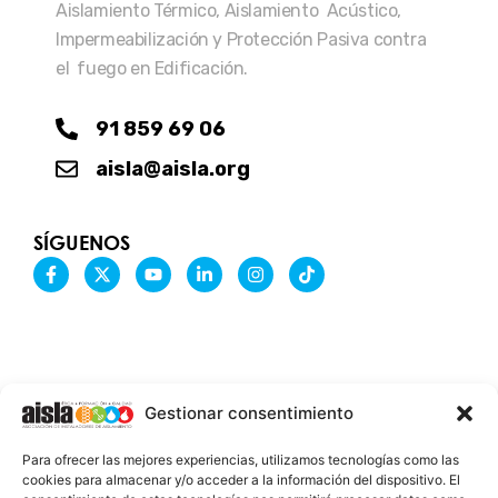
Aislamiento Térmico, Aislamiento Acústico,
Impermeabilización y Protección Pasiva contra
el fuego en Edificación.
91 859 69 06
aisla@aisla.org
SÍGUENOS
F
X
Y
L
I
T
a
-
o
i
n
i
c
t
u
n
s
k
e
w
t
k
t
t
b
i
u
e
a
o
o
t
b
d
g
k
o
t
e
i
r
k
e
n
a
-
r
-
m
Gestionar consentimiento
f
i
n
INFORMACIÓN LEGAL
Para ofrecer las mejores experiencias, utilizamos tecnologías como las
AVISO LEGAL
cookies para almacenar y/o acceder a la información del dispositivo. El