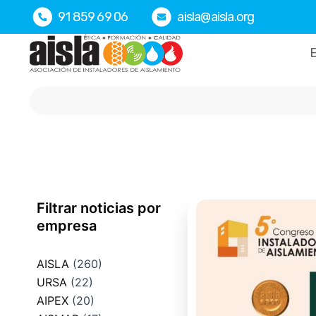
Ir
91 859 69 06
aisla@aisla.org
al
contenido
E
Filtrar noticias por
empresa
AISLA
(260)
URSA
(22)
AIPEX
(20)