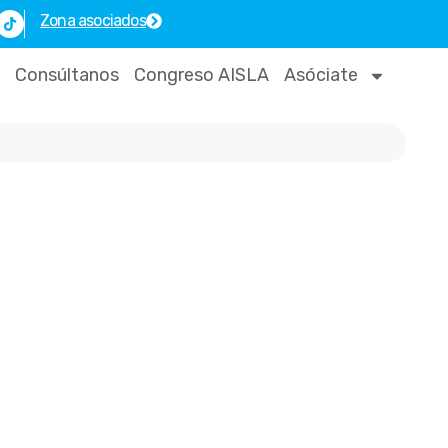
T
Zona asociados
i
k
t
o
Consúltanos
Congreso AISLA
Asóciate
k