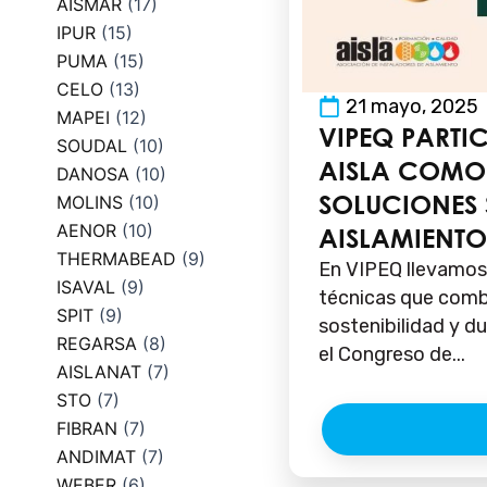
AISMAR
(17)
IPUR
(15)
PUMA
(15)
CELO
(13)
21 mayo, 2025
MAPEI
(12)
VIPEQ PARTI
SOUDAL
(10)
AISLA COMO 
DANOSA
(10)
SOLUCIONES 
MOLINS
(10)
AENOR
(10)
AISLAMIENTO
THERMABEAD
(9)
En VIPEQ llevamos
ISAVAL
(9)
técnicas que combi
SPIT
(9)
sostenibilidad y du
REGARSA
(8)
el Congreso de...
AISLANAT
(7)
STO
(7)
FIBRAN
(7)
ANDIMAT
(7)
WEBER
(6)