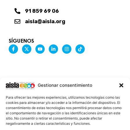
91 859 69 06
aisla@aisla.org
SÍGUENOS
F
X
Y
L
I
T
a
-
o
i
n
i
c
t
u
n
s
k
e
w
t
k
t
t
b
i
u
e
a
o
o
t
b
d
g
k
o
t
e
i
r
k
e
n
a
-
r
-
m
Gestionar consentimiento
f
i
n
INFORMACIÓN LEGAL
Para ofrecer las mejores experiencias, utilizamos tecnologías como las
AVISO LEGAL
cookies para almacenar y/o acceder a la información del dispositivo. El
consentimiento de estas tecnologías nos permitirá procesar datos como
PROTECCIÓN DE DATOS
el comportamiento de navegación o las identificaciones únicas en este
sitio. No consentir o retirar el consentimiento, puede afectar
POLÍTICA DE COOKIES
negativamente a ciertas características y funciones.