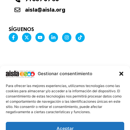
aisla@aisla.org
SÍGUENOS
F
X
Y
L
I
T
a
-
o
i
n
i
c
t
u
n
s
k
e
w
t
k
t
t
b
i
u
e
a
o
o
t
b
d
g
k
o
t
e
i
r
k
e
n
a
-
r
-
m
Gestionar consentimiento
f
i
n
INFORMACIÓN LEGAL
Para ofrecer las mejores experiencias, utilizamos tecnologías como las
AVISO LEGAL
cookies para almacenar y/o acceder a la información del dispositivo. El
consentimiento de estas tecnologías nos permitirá procesar datos como
PROTECCIÓN DE DATOS
el comportamiento de navegación o las identificaciones únicas en este
sitio. No consentir o retirar el consentimiento, puede afectar
POLÍTICA DE COOKIES
negativamente a ciertas características y funciones.
2026 @ AISLA
Aceptar