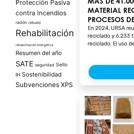
MÁS DE 41.0
Protección Pasiva
MATERIAL RE
contra Incendios
PROCESOS D
radón
rebuild
En 2024, URSA reut
Rehabilitación
reciclado y 6.233 
reciclado. El uso de
rehabilitación energética
Resumen del año
SATE
Sello
seguridad
Sostenibilidad
IH
Subvenciones
XPS