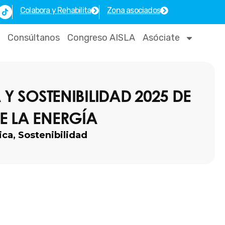
T
Colabora y Rehabilita
Zona asociados
i
k
t
o
Consúltanos
Congreso AISLA
Asóciate
k
 SOSTENIBILIDAD 2025 DE
E LA ENERGÍA
ica
,
Sostenibilidad