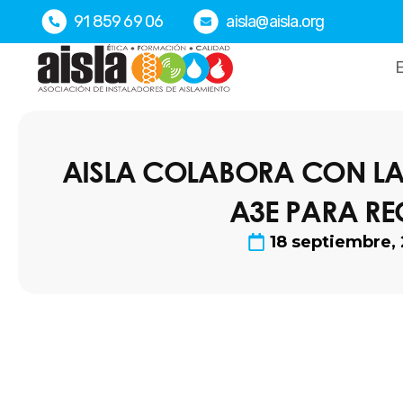
Ir
91 859 69 06
aisla@aisla.org
al
contenido
E
AISLA COLABORA CON LA 
A3E PARA RE
18 septiembre,