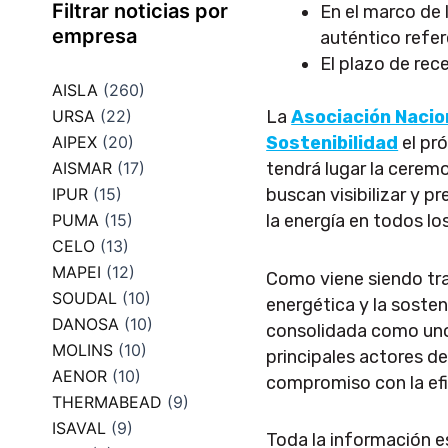
Filtrar noticias por
En el marco de 
empresa
auténtico refer
El plazo de rec
AISLA
(260)
URSA
(22)
La
Asociación Nacio
AIPEX
(20)
Sostenibilidad
el pr
AISMAR
(17)
tendrá lugar la cerem
IPUR
(15)
buscan visibilizar y p
PUMA
(15)
la energía en todos lo
CELO
(13)
MAPEI
(12)
Como viene siendo trad
SOUDAL
(10)
energética y la sosten
DANOSA
(10)
consolidada como uno d
MOLINS
(10)
principales actores de
AENOR
(10)
compromiso con la efi
THERMABEAD
(9)
ISAVAL
(9)
Toda la información e