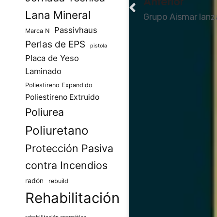
Ant
Anterior
Lana Mineral
Passivhaus
Marca N
Perlas de EPS
pistola
Placa de Yeso
Laminado
Poliestireno Expandido
Poliestireno Extruido
Poliurea
Poliuretano
Protección Pasiva
contra Incendios
radón
rebuild
Rehabilitación