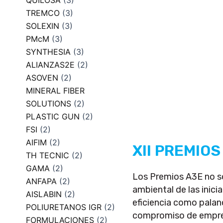
QUILOSA
(3)
TREMCO
(3)
SOLEXIN
(3)
PMcM
(3)
SYNTHESIA
(3)
ALIANZAS2E
(2)
ASOVEN
(2)
MINERAL FIBER
SOLUTIONS
(2)
PLASTIC GUN
(2)
FSI
(2)
AIFIM
(2)
XII PREMIOS
TH TECNIC
(2)
GAMA
(2)
Los Premios A3E no so
ANFAPA
(2)
ambiental de las inici
AISLABIN
(2)
eficiencia como palanc
POLIURETANOS IGR
(2)
compromiso de empresas
FORMULACIONES
(2)