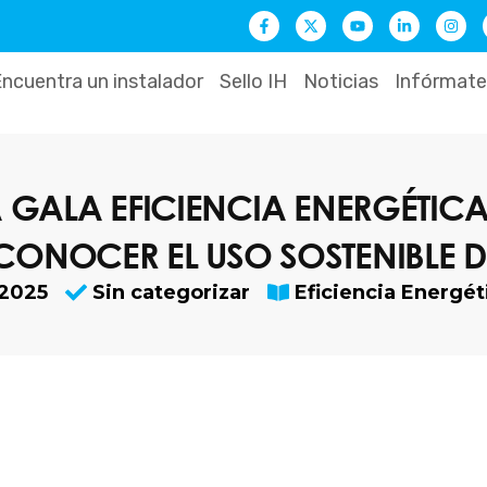
F
X
Y
L
I
a
-
o
i
n
c
t
u
n
s
e
w
t
k
t
b
i
u
e
a
ncuentra un instalador
Sello IH
Noticias
Infórmate
o
t
b
d
g
o
t
e
i
r
k
e
n
a
-
r
-
m
f
i
n
GALA EFICIENCIA ENERGÉTICA Y
CONOCER EL USO SOSTENIBLE D
 2025
Sin categorizar
Eficiencia Energét