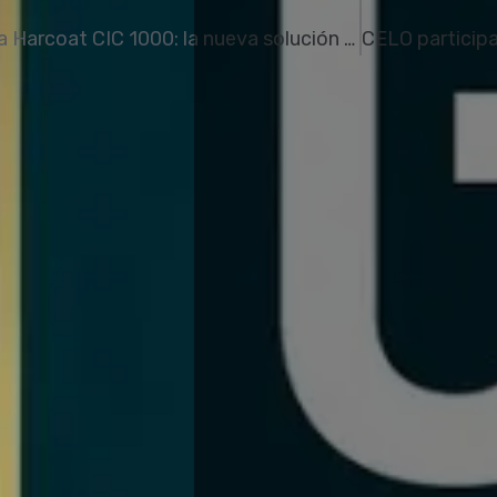
Grupo Aismar lanza Harcoat CIC 1000: la nueva solución de protección térmica y anticorrosiva