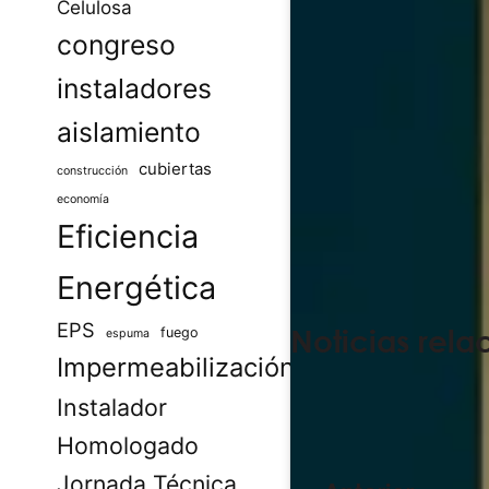
Celulosa
congreso
instaladores
aislamiento
cubiertas
construcción
economía
Eficiencia
Energética
EPS
Noticias rela
fuego
espuma
Impermeabilización
Instalador
Homologado
Jornada Técnica