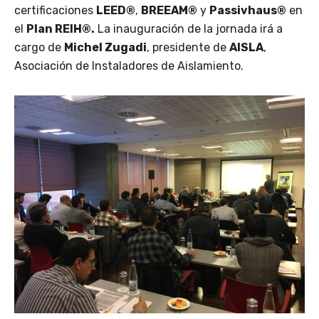
certificaciones
LEED
®
,
BREEAM
®
y
Passivhaus
®
en
el
Plan REIH
®.
La inauguración de la jornada irá a
cargo de
Michel Zugadi
, presidente de
AISLA
,
Asociación de Instaladores de Aislamiento.