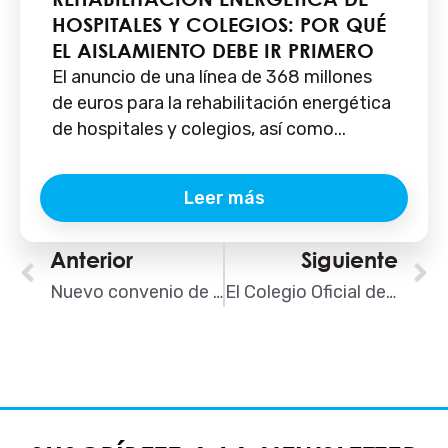
HOSPITALES Y COLEGIOS: POR QUÉ
EL AISLAMIENTO DEBE IR PRIMERO
El anuncio de una línea de 368 millones
de euros para la rehabilitación energética
de hospitales y colegios, así como...
Leer más
Ant
Anterior
Siguiente
S
Nuevo convenio de colaboración AISLA-COAA
El Colegio Oficial de Arquitectos de Extremadura pone a disposición de sus colegiados el servicio “AISLA RESPONDE”