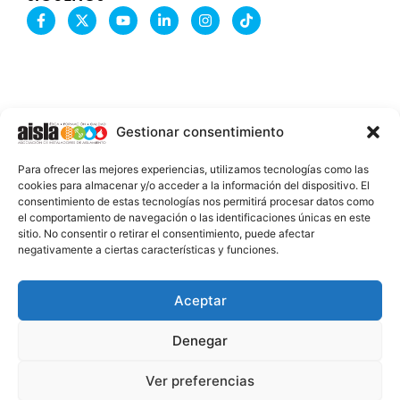
F
X
Y
L
I
T
a
-
o
i
n
i
c
t
u
n
s
k
e
w
t
k
t
t
b
i
u
e
a
o
o
t
b
d
g
k
o
t
e
i
r
k
e
n
a
-
r
-
m
Gestionar consentimiento
f
i
n
INFORMACIÓN LEGAL
Para ofrecer las mejores experiencias, utilizamos tecnologías como las
AVISO LEGAL
cookies para almacenar y/o acceder a la información del dispositivo. El
consentimiento de estas tecnologías nos permitirá procesar datos como
PROTECCIÓN DE DATOS
el comportamiento de navegación o las identificaciones únicas en este
sitio. No consentir o retirar el consentimiento, puede afectar
POLÍTICA DE COOKIES
negativamente a ciertas características y funciones.
2026 @ AISLA
Aceptar
Denegar
ESTA WEB ESTÁ FINANCIADA POR LA UNIÓN
EUROPEA - NEXT GENERATION EU
Ver preferencias