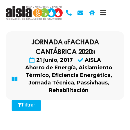
Ir
al
contenido
JORNADA «FACHADA
CANTÁBRICA 2020»
21 junio, 2017
AISLA
Ahorro de Energía
,
Aislamiento
Térmico
,
Eficiencia Energética
,
Jornada Técnica
,
Passivhaus
,
Rehabilitación
Filtrar