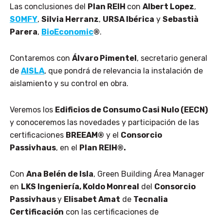
Las conclusiones del
Plan REIH
con
Albert Lopez
,
SOMFY
,
Silvia Herranz
,
URSA Ibérica
y
Sebastià
Parera
,
BioEconomic
®
.
Contaremos con
Álvaro Pimentel
, secretario general
de
AISLA
, que pondrá de relevancia la instalación de
aislamiento y su control en obra.
Veremos los
Edificios de Consumo Casi Nulo (EECN)
y conoceremos las novedades y participación de las
certificaciones
BREEAM
®
y el
Consorcio
Passivhaus
, en el
Plan REIH
®.
Con
Ana Belén de Isla
, Green Building Área Manager
en
LKS Ingeniería, Koldo Monreal
del
Consorcio
Passivhaus
y
Elisabet Amat
de
Tecnalia
Certificación
con las certificaciones de