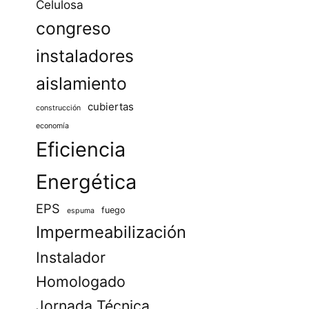
Celulosa
congreso
instaladores
aislamiento
cubiertas
construcción
economía
Eficiencia
Energética
EPS
fuego
espuma
Impermeabilización
Instalador
Homologado
Jornada Técnica