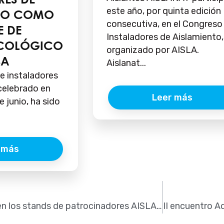
este año, por quinta edición
NTO COMO
consecutiva, en el Congreso
E DE
Instaladores de Aislamiento,
ECOLÓGICO
organizado por AISLA.
SA
Aislanat...
e instaladores
 celebrado en
Leer más
e junio, ha sido
 más
¿Qué se pudo ver en los stands de patrocinadores AISLA en ePower&Building 2022?