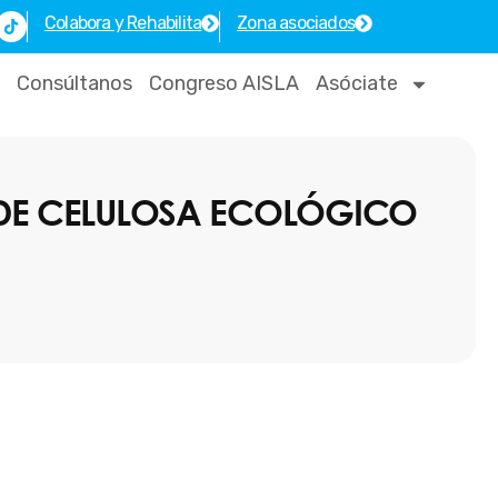
T
Colabora y Rehabilita
Zona asociados
i
k
t
o
Consúltanos
Congreso AISLA
Asóciate
k
 DE CELULOSA ECOLÓGICO