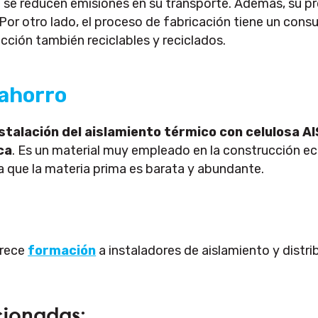
e se reducen emisiones en su transporte. Además, su p
 Por otro lado, el proceso de fabricación tiene un con
cción también reciclables y reciclados.
 ahorro
stalación del aislamiento térmico con celulosa 
ca
. Es un material muy empleado en la construcción eco
que la materia prima es barata y abundante.
rece
formación
a instaladores de aislamiento y distr
cionadas: