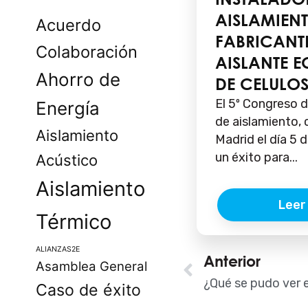
AISLAMIE
Acuerdo
FABRICANT
Colaboración
AISLANTE 
Ahorro de
DE CELULO
El 5º Congreso d
Energía
de aislamiento,
Aislamiento
Madrid el día 5 d
un éxito para...
Acústico
Aislamiento
Leer
Térmico
ALIANZAS2E
Ant
Anterior
Asamblea General
Caso de éxito