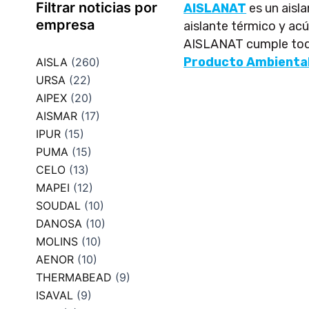
Filtrar noticias por
AISLANAT
es un aisla
empresa
aislante térmico y ac
AISLANAT cumple toda
Producto Ambienta
AISLA
(260)
URSA
(22)
AIPEX
(20)
AISMAR
(17)
IPUR
(15)
PUMA
(15)
CELO
(13)
MAPEI
(12)
SOUDAL
(10)
DANOSA
(10)
MOLINS
(10)
AENOR
(10)
THERMABEAD
(9)
ISAVAL
(9)