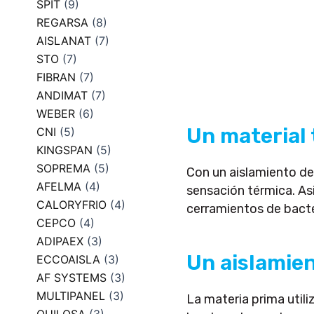
SPIT
(9)
REGARSA
(8)
AISLANAT
(7)
STO
(7)
FIBRAN
(7)
ANDIMAT
(7)
WEBER
(6)
Un material 
CNI
(5)
KINGSPAN
(5)
SOPREMA
(5)
Con un aislamiento de
AFELMA
(4)
sensación térmica. Asi
CALORYFRIO
(4)
cerramientos de bacte
CEPCO
(4)
ADIPAEX
(3)
Un aislamien
ECCOAISLA
(3)
AF SYSTEMS
(3)
MULTIPANEL
(3)
La materia prima util