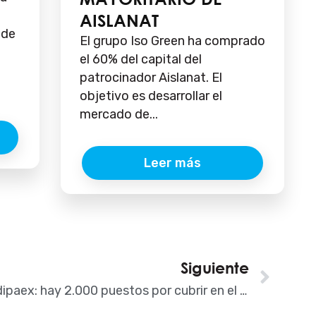
AISLANAT
 de
El grupo Iso Green ha comprado
el 60% del capital del
patrocinador Aislanat. El
objetivo es desarrollar el
mercado de...
Leer más
Siguiente
Sigu
II encuentro Adipaex: hay 2.000 puestos por cubrir en el sector de la construcción