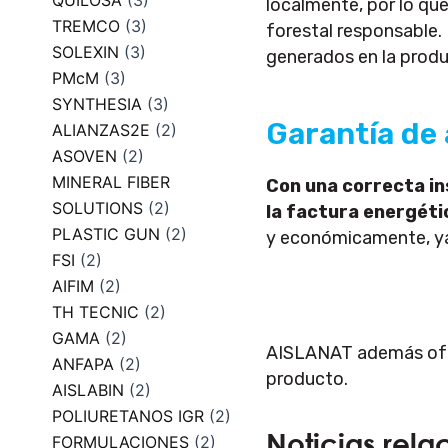
QUILOSA
(3)
localmente, por lo qu
TREMCO
(3)
forestal responsable.
SOLEXIN
(3)
generados en la produ
PMcM
(3)
SYNTHESIA
(3)
Garantía de
ALIANZAS2E
(2)
ASOVEN
(2)
MINERAL FIBER
Con una correcta in
SOLUTIONS
(2)
la factura energéti
PLASTIC GUN
(2)
y económicamente, ya 
FSI
(2)
AIFIM
(2)
TH TECNIC
(2)
GAMA
(2)
AISLANAT además of
ANFAPA
(2)
producto.
AISLABIN
(2)
POLIURETANOS IGR
(2)
Noticias rela
FORMULACIONES
(2)