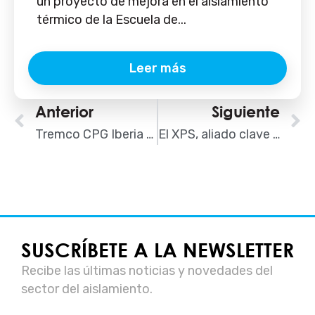
un proyecto de mejora en el aislamiento
térmico de la Escuela de...
Leer más
Ant
Anterior
Siguiente
S
Tremco CPG Iberia presenta sus soluciones de protección pasiva para fachadas ventiladas en el Congreso AISLA 2025
El XPS, aliado clave para cumplir con el estándar Passivhaus
SUSCRÍBETE A LA NEWSLETTER
Recibe las últimas noticias y novedades del
sector del aislamiento.