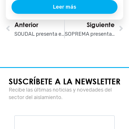
Leer más
Ant
Anterior
Siguiente
S
SOUDAL presenta en el Congreso de AISLA el innovador sistema Click&Spray para el pegado de materiales aislantes
SOPREMA presentará sus soluciones más innovadoras de aislamiento acústico y térmico en el 5º Congreso AISLA
SUSCRÍBETE A LA NEWSLETTER
Recibe las últimas noticias y novedades del
sector del aislamiento.