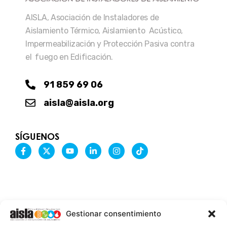
AISLA, Asociación de Instaladores de
Aislamiento Térmico, Aislamiento Acústico,
Impermeabilización y Protección Pasiva contra
el fuego en Edificación.
91 859 69 06
aisla@aisla.org
SÍGUENOS
F
X
Y
L
I
T
a
-
o
i
n
i
c
t
u
n
s
k
e
w
t
k
t
t
b
i
u
e
a
o
o
t
b
d
g
k
o
t
e
i
r
k
e
n
a
-
r
-
m
Gestionar consentimiento
f
i