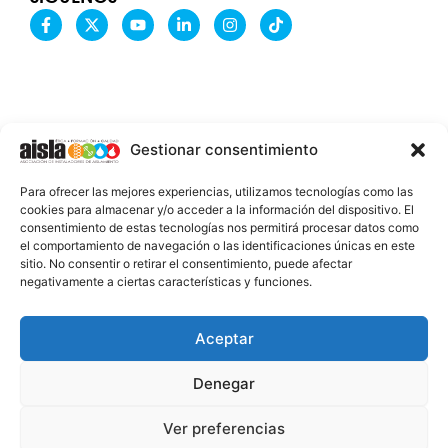
F
X
Y
L
I
T
a
-
o
i
n
i
c
t
u
n
s
k
e
w
t
k
t
t
b
i
u
e
a
o
o
t
b
d
g
k
o
t
e
i
r
k
e
n
a
-
r
-
m
Gestionar consentimiento
f
i
n
INFORMACIÓN LEGAL
Para ofrecer las mejores experiencias, utilizamos tecnologías como las
AVISO LEGAL
cookies para almacenar y/o acceder a la información del dispositivo. El
consentimiento de estas tecnologías nos permitirá procesar datos como
PROTECCIÓN DE DATOS
el comportamiento de navegación o las identificaciones únicas en este
sitio. No consentir o retirar el consentimiento, puede afectar
POLÍTICA DE COOKIES
negativamente a ciertas características y funciones.
2026 @ AISLA
Aceptar
Denegar
ESTA WEB ESTÁ FINANCIADA POR LA UNIÓN
EUROPEA - NEXT GENERATION EU
Ver preferencias