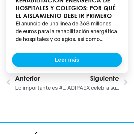
REHABILITACIÓN ENERGÉTICA DE
HOSPITALES Y COLEGIOS: POR QUÉ
EL AISLAMIENTO DEBE IR PRIMERO
El anuncio de una línea de 368 millones
de euros para la rehabilitación energética
de hospitales y colegios, así como...
Leer más
Ant
Anterior
Siguiente
S
Lo importante es #BajarConVida
ADIPAEX celebra su I Encuentro Profesional