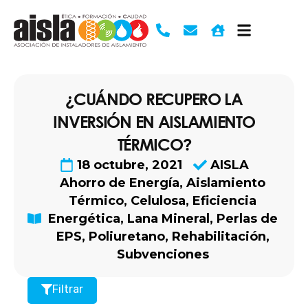
Ir
al
contenido
¿CUÁNDO RECUPERO LA
INVERSIÓN EN AISLAMIENTO
TÉRMICO?
18 octubre, 2021
AISLA
Ahorro de Energía
,
Aislamiento
Térmico
,
Celulosa
,
Eficiencia
Energética
,
Lana Mineral
,
Perlas de
EPS
,
Poliuretano
,
Rehabilitación
,
Subvenciones
Filtrar