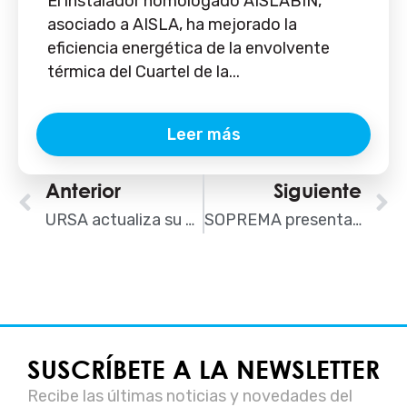
El instalador homologado AISLABIN,
asociado a AISLA, ha mejorado la
eficiencia energética de la envolvente
térmica del Cuartel de la...
Leer más
Ant
Anterior
Siguiente
S
URSA actualiza su complemento para CE3X y facilita la definición de medidas de mejora en la envolvente térmica
SOPREMA presenta su nuevo catálogo de rehabilitación residencial de interiores
SUSCRÍBETE A LA NEWSLETTER
Recibe las últimas noticias y novedades del