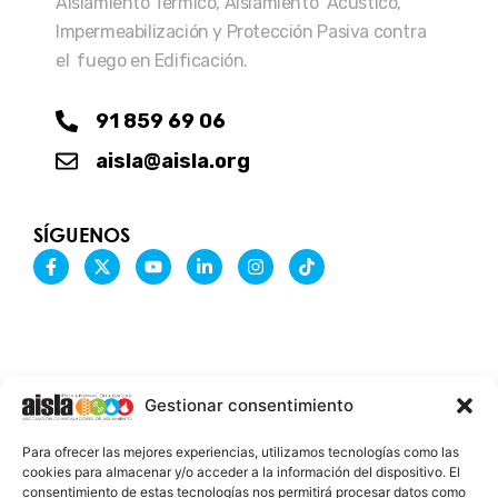
Aislamiento Térmico, Aislamiento Acústico,
Impermeabilización y Protección Pasiva contra
el fuego en Edificación.
91 859 69 06
aisla@aisla.org
SÍGUENOS
F
X
Y
L
I
T
a
-
o
i
n
i
c
t
u
n
s
k
e
w
t
k
t
t
b
i
u
e
a
o
o
t
b
d
g
k
o
t
e
i
r
k
e
n
a
-
r
-
m
Gestionar consentimiento
f
i
n
INFORMACIÓN LEGAL
Para ofrecer las mejores experiencias, utilizamos tecnologías como las
AVISO LEGAL
cookies para almacenar y/o acceder a la información del dispositivo. El
consentimiento de estas tecnologías nos permitirá procesar datos como