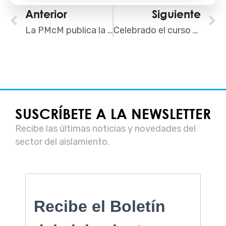
Ant
Anterior
Siguiente
S
La PMcM publica la lista de las constructoras del IBEX morosas
Celebrado el curso de Marca SI para la instalación de celulosa insuflada y proyectada
SUSCRÍBETE A LA NEWSLETTER
Recibe las últimas noticias y novedades del
sector del aislamiento.