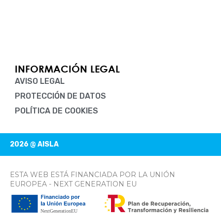
c
t
u
n
s
k
e
w
t
k
t
t
b
i
u
e
a
o
o
t
b
d
g
k
o
t
e
i
r
k
e
n
a
-
r
-
m
f
i
n
INFORMACIÓN LEGAL
AVISO LEGAL
PROTECCIÓN DE DATOS
POLÍTICA DE COOKIES
2026 @ AISLA
ESTA WEB ESTÁ FINANCIADA POR LA UNIÓN
EUROPEA - NEXT GENERATION EU