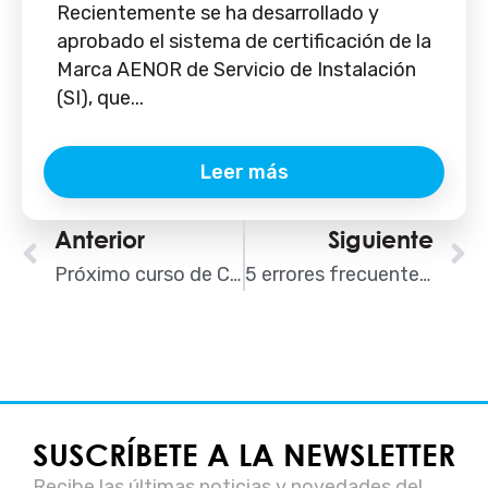
Recientemente se ha desarrollado y
aprobado el sistema de certificación de la
Marca AENOR de Servicio de Instalación
(SI), que...
Leer más
Ant
Anterior
Siguiente
S
Próximo curso de Celulosa en Madrid: 29 y 30 de octubre
5 errores frecuentes sobre el Marcado CE del Aislamiento Térmico
SUSCRÍBETE A LA NEWSLETTER
Recibe las últimas noticias y novedades del