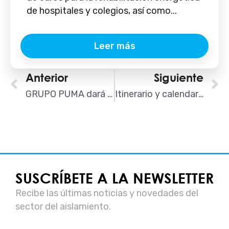
de hospitales y colegios, así como...
Leer más
Ant
Anterior
Siguiente
S
GRUPO PUMA dará a conocer sus novedades en REBUILD 2024
Itinerario y calendario AISLA en REBUILD 2024
SUSCRÍBETE A LA NEWSLETTER
Recibe las últimas noticias y novedades del
sector del aislamiento.