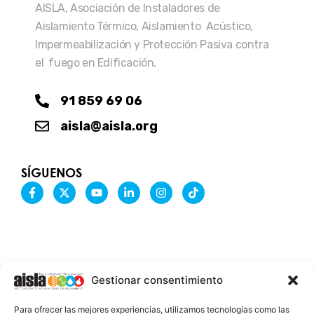
AISLA, Asociación de Instaladores de
Aislamiento Térmico, Aislamiento Acústico,
Impermeabilización y Protección Pasiva contra
el fuego en Edificación.
91 859 69 06
aisla@aisla.org
SÍGUENOS
F
X
Y
L
I
T
a
-
o
i
n
i
c
t
u
n
s
k
e
w
t
k
t
t
b
i
u
e
a
o
o
t
b
d
g
k
o
t
e
i
r
k
e
n
a
-
r
-
m
Gestionar consentimiento
f
i
n
INFORMACIÓN LEGAL
Para ofrecer las mejores experiencias, utilizamos tecnologías como las