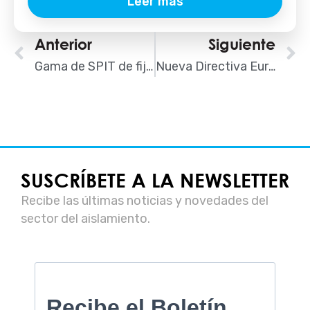
Leer más
Ant
Anterior
Siguiente
S
Gama de SPIT de fijación de aislamiento por atornillado
Nueva Directiva Europea de Eficiencia Energética de Edificios: un nuevo impulso a la rehabilitación
SUSCRÍBETE A LA NEWSLETTER
Recibe las últimas noticias y novedades del
sector del aislamiento.