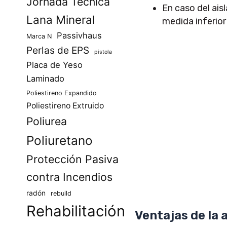
Jornada Técnica
En caso del ais
Lana Mineral
medida inferior
Passivhaus
Marca N
Perlas de EPS
pistola
Placa de Yeso
Laminado
Poliestireno Expandido
Poliestireno Extruido
Poliurea
Poliuretano
Protección Pasiva
contra Incendios
radón
rebuild
Rehabilitación
Ventajas de la 