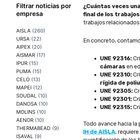
Filtrar noticias por
¿Cuántas veces una 
empresa
final de los trabajo
trabajos relacionados 
AISLA
(260)
URSA
(22)
En concreto, contamos
AIPEX
(20)
AISMAR
(17)
UNE 92316
:
Cri
IPUR
(15)
cámaras
en ed
PUMA
(15)
UNE 92310
:
Cri
CELO
(13)
rígida de poli
MAPEI
(12)
UNE 92305
:
Cr
SOUDAL
(10)
UNE 92301
:
Cri
DANOSA
(10)
UNE 92315
:
Cri
MOLINS
(10)
AENOR
(10)
Todo avance hacia la 
THERMABEAD
(9)
IH de AISLA
, requier
ISAVAL
(9)