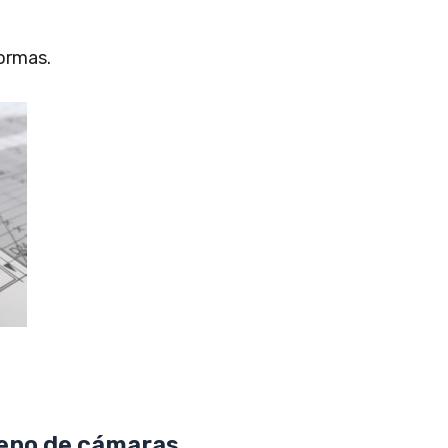
normas.
leno de cámaras