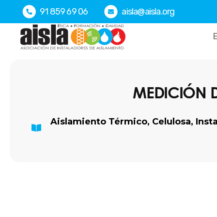
Ir
91 859 69 06
aisla@aisla.org
al
contenido
E
MEDICIÓN D
Aislamiento Térmico
,
Celulosa
,
Inst