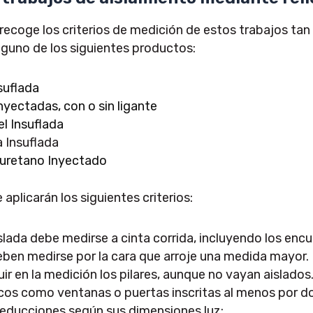
coge los criterios de medición de estos trabajos tan 
lguno de los siguientes productos:
suflada
nyectadas, con o sin ligante
el Insuflada
 Insuflada
uretano Inyectado
aplicarán los siguientes criterios:
islada debe medirse a cinta corrida, incluyendo los enc
ben medirse por la cara que arroje una medida mayor.
uir en la medición los pilares, aunque no vayan aislados
os como ventanas o puertas inscritas al menos por dos 
deducciones según sus dimensiones luz: