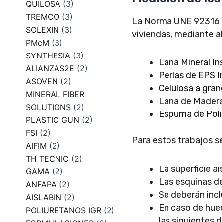
QUILOSA
(3)
TREMCO
(3)
La Norma UNE 92316 re
SOLEXIN
(3)
viviendas, mediante a
PMcM
(3)
SYNTHESIA
(3)
Lana Mineral In
ALIANZAS2E
(2)
Perlas de EPS I
ASOVEN
(2)
Celulosa a gran
MINERAL FIBER
Lana de Madera
SOLUTIONS
(2)
Espuma de Poli
PLASTIC GUN
(2)
FSI
(2)
Para estos trabajos se 
AIFIM
(2)
TH TECNIC
(2)
La superficie a
GAMA
(2)
Las esquinas de
ANFAPA
(2)
Se deberán incl
AISLABIN
(2)
En caso de huec
POLIURETANOS IGR
(2)
las siguientes 