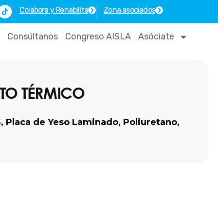
T
Colabora y Rehabilita
Zona asociados
i
k
t
o
Consúltanos
Congreso AISLA
Asóciate
k
NTO TÉRMICO
S
,
Placa de Yeso Laminado
,
Poliuretano
,