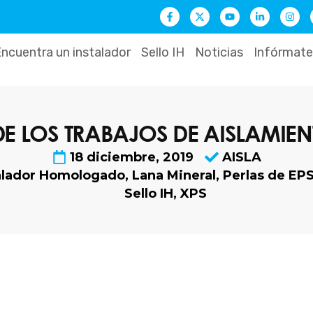
F
X
Y
L
I
a
-
o
i
n
c
t
u
n
s
e
w
t
k
t
b
i
u
e
a
ncuentra un instalador
Sello IH
Noticias
Infórmate
o
t
b
d
g
o
t
e
i
r
k
e
n
a
-
r
-
m
f
i
n
E LOS TRABAJOS DE AISLAMIE
18 diciembre, 2019
AISLA
alador Homologado
,
Lana Mineral
,
Perlas de EP
Sello IH
,
XPS