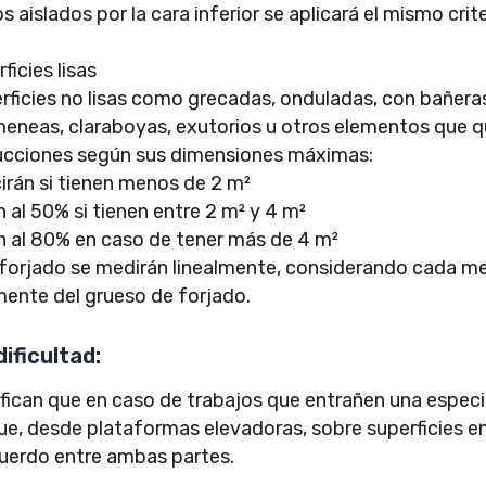
s aislados por la cara inferior se aplicará el mismo cri
ficies lisas
ficies no lisas como grecadas, onduladas, con bañeras
eneas, claraboyas, exutorios u otros elementos que qu
ucciones según sus dimensiones máximas:
irán si tienen menos de 2 m²
 al 50% si tienen entre 2 m² y 4 m²
n al 80% en caso de tener más de 4 m²
forjado se medirán linealmente, considerando cada met
ente del grueso de forjado.
ificultad:
can que en caso de trabajos que entrañen una especi
gue, desde plataformas elevadoras, sobre superficies en
cuerdo entre ambas partes.