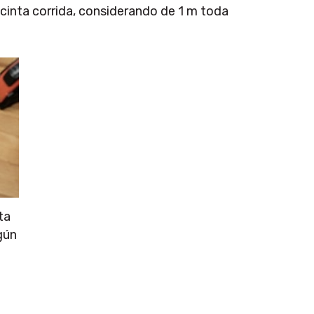
a cinta corrida, considerando de 1 m toda
ta
gún