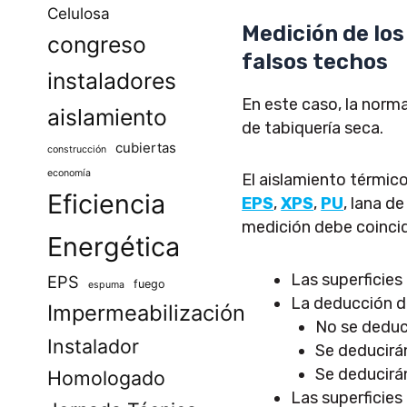
Celulosa
Medición de los
congreso
falsos techos
instaladores
En este caso, la norma
aislamiento
de tabiquería seca.
cubiertas
construcción
economía
El aislamiento térmi
Eficiencia
EPS
,
XPS
,
PU
, lana d
medición debe coincidi
Energética
Las superficies
EPS
fuego
espuma
La deducción de
Impermeabilización
No se deduc
Instalador
Se deducirán
Se deducirá
Homologado
Las superficies