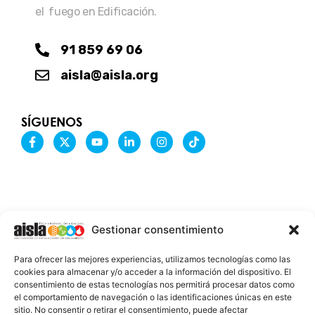
el fuego en Edificación.
91 859 69 06
aisla@aisla.org
SÍGUENOS
F
X
Y
L
I
T
a
-
o
i
n
i
c
t
u
n
s
k
e
w
t
k
t
t
b
i
u
e
a
o
o
t
b
d
g
k
o
t
e
i
r
k
e
n
a
-
r
-
m
Gestionar consentimiento
f
i
n
INFORMACIÓN LEGAL
Para ofrecer las mejores experiencias, utilizamos tecnologías como las
AVISO LEGAL
cookies para almacenar y/o acceder a la información del dispositivo. El
consentimiento de estas tecnologías nos permitirá procesar datos como
PROTECCIÓN DE DATOS
el comportamiento de navegación o las identificaciones únicas en este
sitio. No consentir o retirar el consentimiento, puede afectar
POLÍTICA DE COOKIES