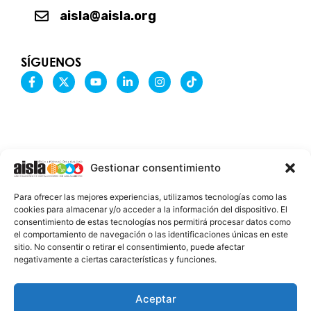
aisla@aisla.org
SÍGUENOS
F
X
Y
L
I
T
a
-
o
i
n
i
c
t
u
n
s
k
e
w
t
k
t
t
b
i
u
e
a
o
o
t
b
d
g
k
o
t
e
i
r
k
e
n
a
-
r
-
m
Gestionar consentimiento
f
i
n
INFORMACIÓN LEGAL
Para ofrecer las mejores experiencias, utilizamos tecnologías como las
AVISO LEGAL
cookies para almacenar y/o acceder a la información del dispositivo. El
consentimiento de estas tecnologías nos permitirá procesar datos como
PROTECCIÓN DE DATOS
el comportamiento de navegación o las identificaciones únicas en este
sitio. No consentir o retirar el consentimiento, puede afectar
POLÍTICA DE COOKIES
negativamente a ciertas características y funciones.
2026 @ AISLA
Aceptar