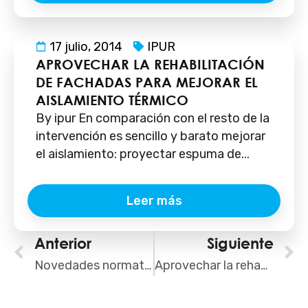
17 julio, 2014
IPUR
APROVECHAR LA REHABILITACIÓN
DE FACHADAS PARA MEJORAR EL
AISLAMIENTO TÉRMICO
By ipur En comparación con el resto de la
intervención es sencillo y barato mejorar
el aislamiento: proyectar espuma de...
Leer más
Ant
Anterior
Siguiente
S
Novedades normativas en seguridad contra incendios para fachadas ventiladas
Aprovechar la rehabilitación de fachadas para mejorar el aislamiento térmico