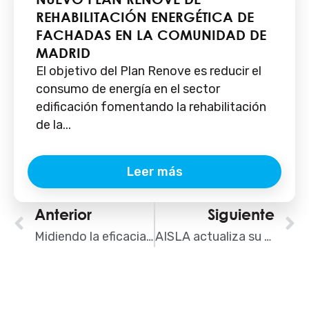
REHABILITACIÓN ENERGÉTICA DE
FACHADAS EN LA COMUNIDAD DE
MADRID
El objetivo del Plan Renove es reducir el
consumo de energía en el sector
edificación fomentando la rehabilitación
de la...
Leer más
Ant
Anterior
Siguiente
S
Midiendo la eficacia de una rehabilitación energética
AISLA actualiza su página web