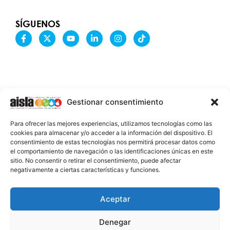
SÍGUENOS
F
X
Y
L
I
T
a
-
o
i
n
i
c
t
u
n
s
k
e
w
t
k
t
t
b
i
u
e
a
o
o
t
b
d
g
k
o
t
e
i
r
k
e
n
a
-
r
-
m
Gestionar consentimiento
f
i
n
INFORMACIÓN LEGAL
Para ofrecer las mejores experiencias, utilizamos tecnologías como las
AVISO LEGAL
cookies para almacenar y/o acceder a la información del dispositivo. El
consentimiento de estas tecnologías nos permitirá procesar datos como
PROTECCIÓN DE DATOS
el comportamiento de navegación o las identificaciones únicas en este
sitio. No consentir o retirar el consentimiento, puede afectar
POLÍTICA DE COOKIES
negativamente a ciertas características y funciones.
2026 @ AISLA
Aceptar
Denegar
ESTA WEB ESTÁ FINANCIADA POR LA UNIÓN