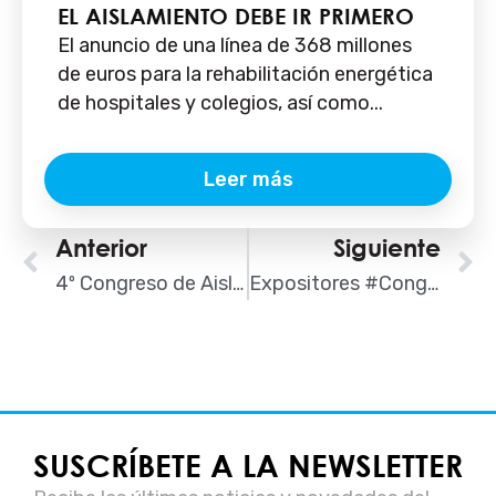
EL AISLAMIENTO DEBE IR PRIMERO
El anuncio de una línea de 368 millones
de euros para la rehabilitación energética
de hospitales y colegios, así como...
Leer más
Ant
Anterior
Siguiente
S
4º Congreso de Aislamiento: el sector se reúne el 5 de mayo en Madrid
Expositores #CongresoAISLA: STO Ibérica
SUSCRÍBETE A LA NEWSLETTER