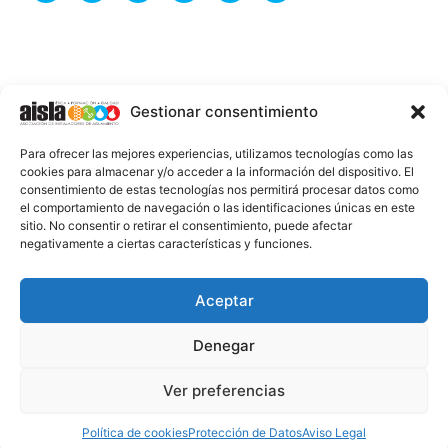
c
t
u
n
s
k
e
w
t
k
t
t
b
i
u
e
a
o
o
t
b
d
g
k
o
t
e
i
r
k
e
n
a
-
r
-
m
Gestionar consentimiento
f
i
n
INFORMACIÓN LEGAL
Para ofrecer las mejores experiencias, utilizamos tecnologías como las
AVISO LEGAL
cookies para almacenar y/o acceder a la información del dispositivo. El
consentimiento de estas tecnologías nos permitirá procesar datos como
PROTECCIÓN DE DATOS
el comportamiento de navegación o las identificaciones únicas en este
sitio. No consentir o retirar el consentimiento, puede afectar
POLÍTICA DE COOKIES
negativamente a ciertas características y funciones.
2026 @ AISLA
Aceptar
Denegar
ESTA WEB ESTÁ FINANCIADA POR LA UNIÓN
EUROPEA - NEXT GENERATION EU
Ver preferencias
Política de cookies
Protección de Datos
Aviso Legal