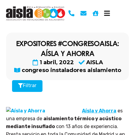
Ir
al
contenido
EXPOSITORES #CONGRESOAISLA:
AÍSLA Y AHORRA
1 abril, 2022
AISLA
congreso instaladores aislamiento
Filtrar
Aísla y Ahorra
es
una empresa de
aislamiento térmico y acústico
mediante insuflado
con 13 años de experiencia.
Presta servicio en toda la Comunidad de Madrid y en