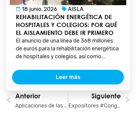
18 junio, 2026
AISLA
REHABILITACIÓN ENERGÉTICA DE
HOSPITALES Y COLEGIOS: POR QUÉ
EL AISLAMIENTO DEBE IR PRIMERO
El anuncio de una línea de 368 millones
de euros para la rehabilitación energética
de hospitales y colegios, así como...
Leer más
Ant
Anterior
Siguiente
S
Aplicaciones de las planchas de espuma fenólica para aislamiento
Expositores #CongresoAISLA: Aísla y ahorra