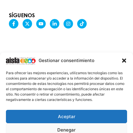
SÍGUENOS
F
X
Y
L
I
T
a
-
o
i
n
i
c
t
u
n
s
k
e
w
t
k
t
t
b
i
u
e
a
o
o
t
b
d
g
k
o
t
e
i
r
k
e
n
a
-
r
-
m
Gestionar consentimiento
f
i
n
INFORMACIÓN LEGAL
Para ofrecer las mejores experiencias, utilizamos tecnologías como las
AVISO LEGAL
cookies para almacenar y/o acceder a la información del dispositivo. El
consentimiento de estas tecnologías nos permitirá procesar datos como
PROTECCIÓN DE DATOS
el comportamiento de navegación o las identificaciones únicas en este
sitio. No consentir o retirar el consentimiento, puede afectar
POLÍTICA DE COOKIES
negativamente a ciertas características y funciones.
2026 @ AISLA
Aceptar
Denegar