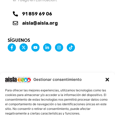
91 859 69 06
aisla@aisla.org
SÍGUENOS
F
X
Y
L
I
T
a
-
o
i
n
i
c
t
u
n
s
k
e
w
t
k
t
t
b
i
u
e
a
o
o
t
b
d
g
k
o
t
e
i
r
k
e
n
a
-
r
-
m
Gestionar consentimiento
f
i
n
INFORMACIÓN LEGAL
Para ofrecer las mejores experiencias, utilizamos tecnologías como las
AVISO LEGAL
cookies para almacenar y/o acceder a la información del dispositivo. El
consentimiento de estas tecnologías nos permitirá procesar datos como
PROTECCIÓN DE DATOS
el comportamiento de navegación o las identificaciones únicas en este
sitio. No consentir o retirar el consentimiento, puede afectar
POLÍTICA DE COOKIES
negativamente a ciertas características y funciones.