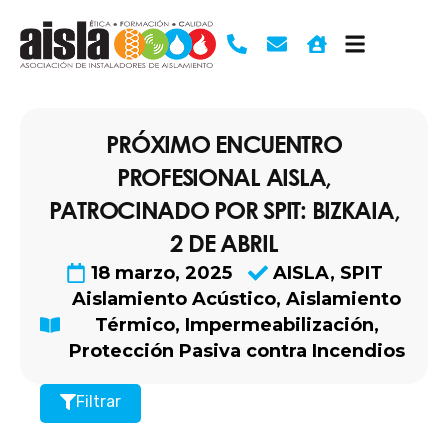
Ir
al
contenido
PRÓXIMO ENCUENTRO
PROFESIONAL AISLA,
PATROCINADO POR SPIT: BIZKAIA,
2 DE ABRIL
18 marzo, 2025
AISLA
,
SPIT
Aislamiento Acústico
,
Aislamiento
Térmico
,
Impermeabilización
,
Protección Pasiva contra Incendios
Filtrar