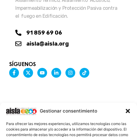
Aislamiento Térmico, Aislamiento Acústico,
Impermeabilización y Protección Pasiva contra
el fuego en Edificación.
91 859 69 06
aisla@aisla.org
SÍGUENOS
F
X
Y
L
I
T
a
-
o
i
n
i
c
t
u
n
s
k
e
w
t
k
t
t
b
i
u
e
a
o
o
t
b
d
g
k
o
t
e
i
r
k
e
n
a
-
r
-
m
Gestionar consentimiento
f
i
n
INFORMACIÓN LEGAL
Para ofrecer las mejores experiencias, utilizamos tecnologías como las
AVISO LEGAL
cookies para almacenar y/o acceder a la información del dispositivo. El
consentimiento de estas tecnologías nos permitirá procesar datos como