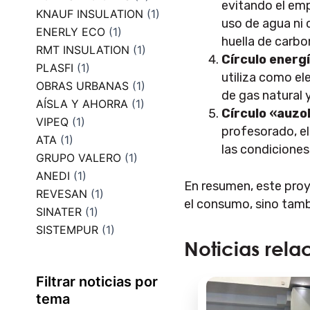
evitando el emp
KNAUF INSULATION
(1)
uso de agua ni 
ENERLY ECO
(1)
huella de carbo
RMT INSULATION
(1)
Círculo energ
PLASFI
(1)
utiliza como el
OBRAS URBANAS
(1)
de gas natural 
AÍSLA Y AHORRA
(1)
Círculo «auzo
VIPEQ
(1)
profesorado, el
ATA
(1)
las condiciones
GRUPO VALERO
(1)
ANEDI
(1)
En resumen, este proy
REVESAN
(1)
el consumo, sino tamb
SINATER
(1)
SISTEMPUR
(1)
Noticias rela
Filtrar noticias por
tema