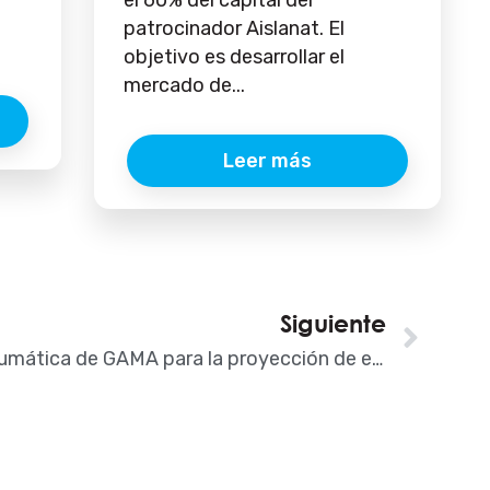
el 60% del capital del
patrocinador Aislanat. El
objetivo es desarrollar el
mercado de...
Leer más
Siguiente
Sigu
Easy Spray Neumática de GAMA para la proyección de espuma de poliuretano