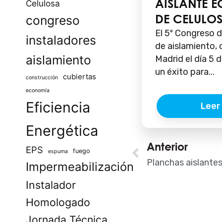
AISLANTE 
Celulosa
DE CELULO
congreso
El 5º Congreso d
instaladores
de aislamiento,
aislamiento
Madrid el día 5 d
un éxito para...
cubiertas
construcción
economía
Eficiencia
Leer
Energética
Ant
Anterior
EPS
fuego
espuma
Planchas aislante
Impermeabilización
Instalador
Homologado
Jornada Técnica