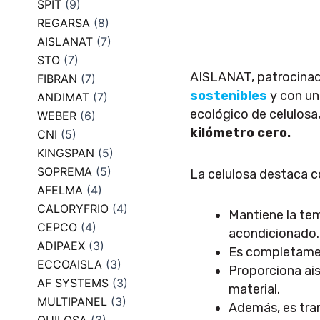
SPIT
(9)
REGARSA
(8)
AISLANAT
(7)
STO
(7)
AISLANAT, patrocinad
FIBRAN
(7)
sostenibles
y con un
ANDIMAT
(7)
ecológico de celulosa,
WEBER
(6)
kilómetro cero.
CNI
(5)
KINGSPAN
(5)
SOPREMA
(5)
La celulosa destaca c
AFELMA
(4)
CALORYFRIO
(4)
Mantiene la te
CEPCO
(4)
acondicionado.
ADIPAEX
(3)
Es completamen
ECCOAISLA
(3)
Proporciona ais
AF SYSTEMS
(3)
material.
MULTIPANEL
(3)
Además, es tran