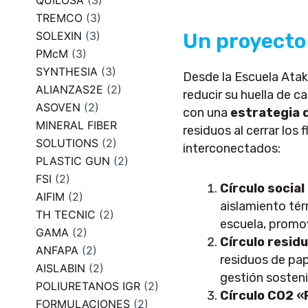
QUILOSA
(3)
TREMCO
(3)
SOLEXIN
(3)
Un proyecto 
PMcM
(3)
SYNTHESIA
(3)
Desde la Escuela Atak
ALIANZAS2E
(2)
reducir su huella de c
ASOVEN
(2)
con una
estrategia d
MINERAL FIBER
residuos al cerrar los
SOLUTIONS
(2)
interconectados:
PLASTIC GUN
(2)
FSI
(2)
Círculo social
AIFIM
(2)
aislamiento tér
TH TECNIC
(2)
escuela, promov
GAMA
(2)
Círculo resid
ANFAPA
(2)
residuos de pap
AISLABIN
(2)
gestión sosteni
POLIURETANOS IGR
(2)
Círculo CO2 «
FORMULACIONES
(2)