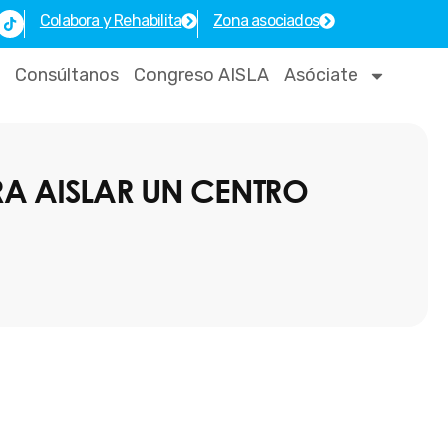
T
Colabora y Rehabilita
Zona asociados
i
k
t
o
Consúltanos
Congreso AISLA
Asóciate
k
A AISLAR UN CENTRO