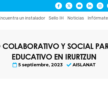
F
X
Y
L
I
a
-
o
i
n
c
t
u
n
s
e
w
t
k
t
b
i
u
e
a
ncuentra un instalador
Sello IH
Noticias
Infórmate
o
t
b
d
g
o
t
e
i
r
k
e
n
a
-
r
-
m
f
i
n
O COLABORATIVO Y SOCIAL PAR
EDUCATIVO EN IRURTZUN
5 septiembre, 2023
AISLANAT