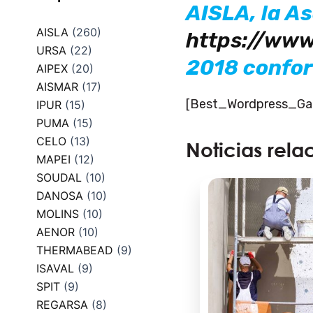
AISLA, la A
AISLA
(260)
https://www
URSA
(22)
2018 confor
AIPEX
(20)
AISMAR
(17)
[Best_Wordpress_Gall
IPUR
(15)
PUMA
(15)
CELO
(13)
Noticias rela
MAPEI
(12)
SOUDAL
(10)
DANOSA
(10)
MOLINS
(10)
AENOR
(10)
THERMABEAD
(9)
ISAVAL
(9)
SPIT
(9)
REGARSA
(8)