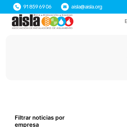
Ir
91 859 69 06
aisla@aisla.org
al
contenido
E
Filtrar noticias por
empresa