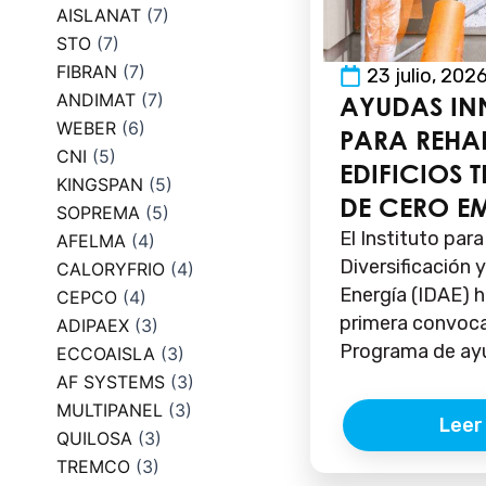
AISLANAT
(7)
STO
(7)
FIBRAN
(7)
23 julio, 202
ANDIMAT
(7)
AYUDAS I
WEBER
(6)
PARA REHAB
CNI
(5)
EDIFICIOS 
KINGSPAN
(5)
DE CERO E
SOPREMA
(5)
El Instituto para
AFELMA
(4)
Diversificación 
CALORYFRIO
(4)
Energía (IDAE) h
CEPCO
(4)
primera convoca
ADIPAEX
(3)
Programa de ayu
ECCOAISLA
(3)
AF SYSTEMS
(3)
MULTIPANEL
(3)
Leer
QUILOSA
(3)
TREMCO
(3)