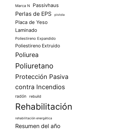
Passivhaus
Marca N
Perlas de EPS
pistola
Placa de Yeso
Laminado
Poliestireno Expandido
Poliestireno Extruido
Poliurea
Poliuretano
Protección Pasiva
contra Incendios
radón
rebuild
Rehabilitación
rehabilitación energética
Resumen del año