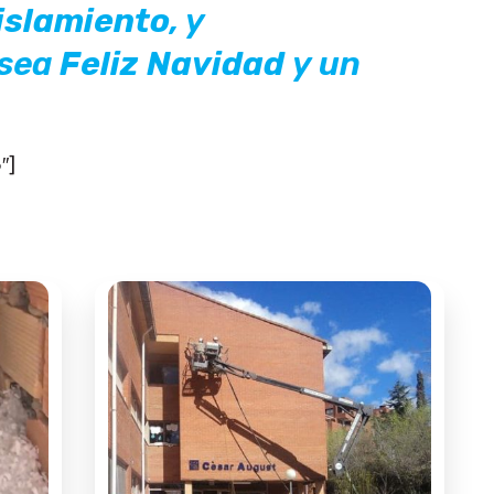
Aislamiento
, y
esea
Feliz Navidad
y un
″]