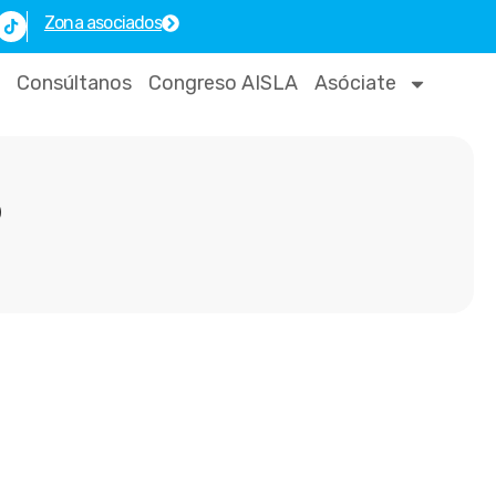
T
Zona asociados
i
k
t
o
Consúltanos
Congreso AISLA
Asóciate
k
D