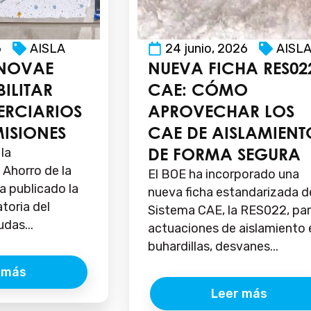
6
AISLA
24 junio, 2026
AISL
NNOVAE
NUEVA FICHA RES02
ILITAR
CAE: CÓMO
TERCIARIOS
APROVECHAR LOS
MISIONES
CAE DE AISLAMIENT
DE FORMA SEGURA
 la
y Ahorro de la
El BOE ha incorporado una
a publicado la
nueva ficha estandarizada d
toria del
Sistema CAE, la RES022, pa
das...
actuaciones de aislamiento 
buhardillas, desvanes...
 más
Leer más