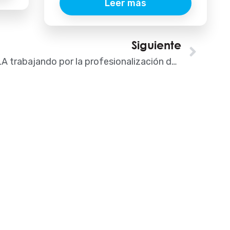
Leer más
Siguiente
Sigu
Un año de AISLA trabajando por la profesionalización del Instalador de Aislamiento