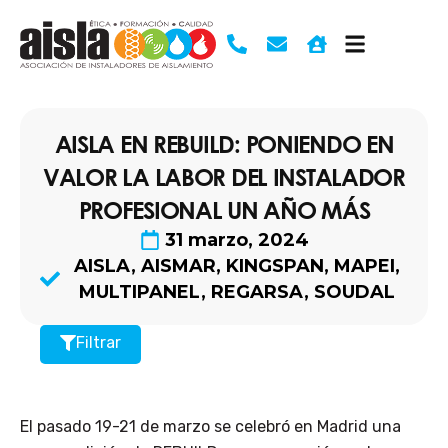
Ir
al
contenido
AISLA EN REBUILD: PONIENDO EN
VALOR LA LABOR DEL INSTALADOR
PROFESIONAL UN AÑO MÁS
31 marzo, 2024
AISLA
,
AISMAR
,
KINGSPAN
,
MAPEI
,
MULTIPANEL
,
REGARSA
,
SOUDAL
Filtrar
El pasado 19-21 de marzo se celebró en Madrid una