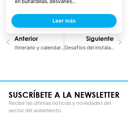
en buhardillas, desvanes...
Leer más
Ant
Anterior
Siguiente
S
Itinerario y calendario AISLA en REBUILD 2024
Desafíos del instalador del futuro
SUSCRÍBETE A LA NEWSLETTER
Recibe las últimas noticias y novedades del
sector del aislamiento.