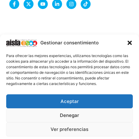
F
X
Y
L
I
T
a
-
o
i
n
i
c
t
u
n
s
k
e
w
t
k
t
t
b
i
u
e
a
o
o
t
b
d
g
k
o
t
e
i
r
k
e
n
a
-
r
-
m
Gestionar consentimiento
f
i
n
INFORMACIÓN LEGAL
Para ofrecer las mejores experiencias, utilizamos tecnologías como las
AVISO LEGAL
cookies para almacenar y/o acceder a la información del dispositivo. El
consentimiento de estas tecnologías nos permitirá procesar datos como
PROTECCIÓN DE DATOS
el comportamiento de navegación o las identificaciones únicas en este
sitio. No consentir o retirar el consentimiento, puede afectar
POLÍTICA DE COOKIES
negativamente a ciertas características y funciones.
2026 @ AISLA
Aceptar
Denegar
ESTA WEB ESTÁ FINANCIADA POR LA UNIÓN
EUROPEA - NEXT GENERATION EU
Ver preferencias