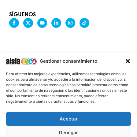
SÍGUENOS
F
X
Y
L
I
T
a
-
o
i
n
i
c
t
u
n
s
k
e
w
t
k
t
t
b
i
u
e
a
o
o
t
b
d
g
k
o
t
e
i
r
k
e
n
a
-
r
-
m
Gestionar consentimiento
f
i
n
INFORMACIÓN LEGAL
Para ofrecer las mejores experiencias, utilizamos tecnologías como las
AVISO LEGAL
cookies para almacenar y/o acceder a la información del dispositivo. El
consentimiento de estas tecnologías nos permitirá procesar datos como
PROTECCIÓN DE DATOS
el comportamiento de navegación o las identificaciones únicas en este
sitio. No consentir o retirar el consentimiento, puede afectar
POLÍTICA DE COOKIES
negativamente a ciertas características y funciones.
2026 @ AISLA
Aceptar
Denegar
ESTA WEB ESTÁ FINANCIADA POR LA UNIÓN