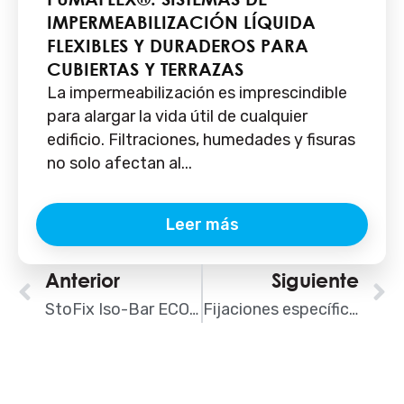
IMPERMEABILIZACIÓN LÍQUIDA
FLEXIBLES Y DURADEROS PARA
CUBIERTAS Y TERRAZAS
La impermeabilización es imprescindible
para alargar la vida útil de cualquier
edificio. Filtraciones, humedades y fisuras
no solo afectan al...
Leer más
Ant
Anterior
Siguiente
S
StoFix Iso-Bar ECO, el sistema de STO para jardines verticales
Fijaciones específicas e innovadoras de CELO para fachada ventilada y SATE