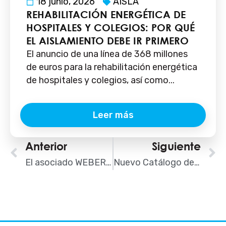
18 junio, 2026
AISLA
REHABILITACIÓN ENERGÉTICA DE
HOSPITALES Y COLEGIOS: POR QUÉ
EL AISLAMIENTO DEBE IR PRIMERO
El anuncio de una línea de 368 millones
de euros para la rehabilitación energética
de hospitales y colegios, así como...
Leer más
Ant
Anterior
Siguiente
S
El asociado WEBER obtiene el primer ETE a nivel europeo para su sistema SATE con acabado cerámico
Nuevo Catálogo de Soluciones AISLA