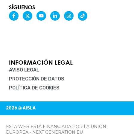
SÍGUENOS
F
X
Y
L
I
T
a
-
o
i
n
i
c
t
u
n
s
k
e
w
t
k
t
t
b
i
u
e
a
o
o
t
b
d
g
k
o
t
e
i
r
k
e
n
a
-
r
-
m
f
i
n
INFORMACIÓN LEGAL
AVISO LEGAL
PROTECCIÓN DE DATOS
POLÍTICA DE COOKIES
2026 @ AISLA
ESTA WEB ESTÁ FINANCIADA POR LA UNIÓN
EUROPEA - NEXT GENERATION EU