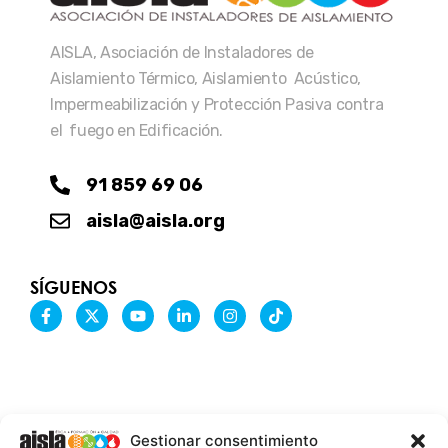
AISLA, Asociación de Instaladores de
Aislamiento Térmico, Aislamiento Acústico,
Impermeabilización y Protección Pasiva contra
el fuego en Edificación.
91 859 69 06
aisla@aisla.org
SÍGUENOS
F
X
Y
L
I
T
a
-
o
i
n
i
c
t
u
n
s
k
e
w
t
k
t
t
b
i
u
e
a
o
o
t
b
d
g
k
o
t
e
i
r
k
e
n
a
-
r
-
m
Gestionar consentimiento