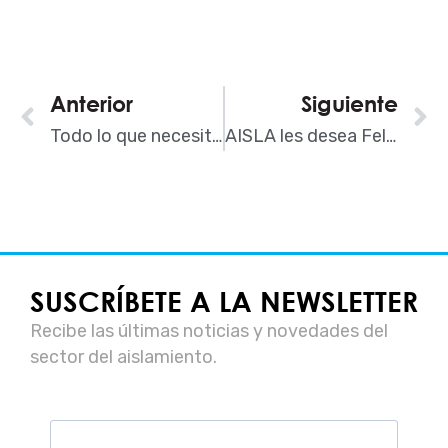
Ant
Anterior
Siguiente
S
Todo lo que necesitas saber para trabajar como Instalador de Aislamiento
AISLA les desea Feliz Navidad y un confortable 2016
SUSCRÍBETE A LA NEWSLETTER
Recibe las últimas noticias y novedades del
sector del aislamiento.