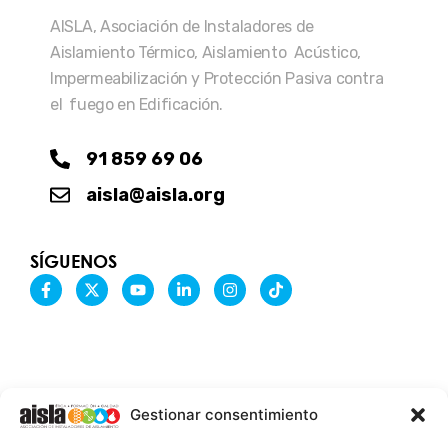
AISLA, Asociación de Instaladores de
Aislamiento Térmico, Aislamiento Acústico,
Impermeabilización y Protección Pasiva contra
el fuego en Edificación.
91 859 69 06
aisla@aisla.org
SÍGUENOS
F
X
Y
L
I
T
a
-
o
i
n
i
c
t
u
n
s
k
e
w
t
k
t
t
b
i
u
e
a
o
o
t
b
d
g
k
o
t
e
i
r
k
e
n
a
-
r
-
m
Gestionar consentimiento
f
i
n
INFORMACIÓN LEGAL