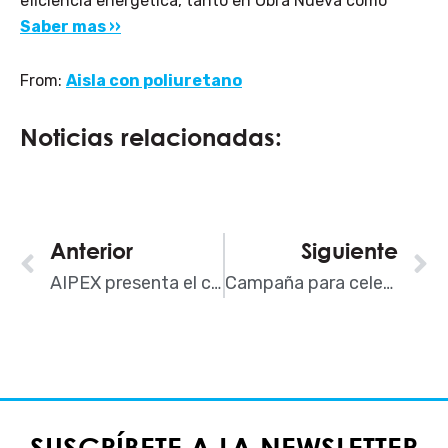
eficiencia energética, tanto en Obra Nueva como
Saber mas ››
From:
Aisla con poliuretano
Noticias relacionadas:
Ant
Anterior
Siguiente
S
AIPEX presenta el catálogo del nuevo DB Ahorro de Energía
Campaña para celebrar 75 años de innovaciones con Poliuretano
SUSCRÍBETE A LA NEWSLETTER