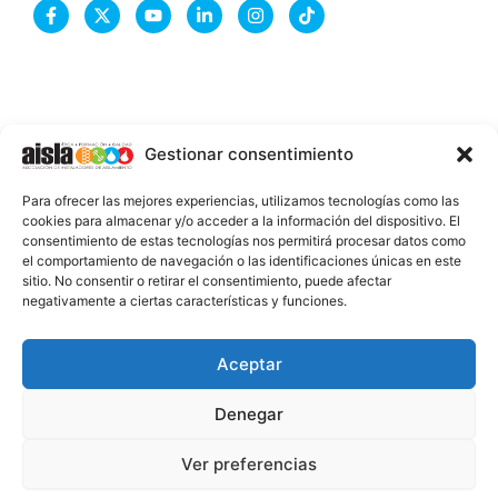
F
X
Y
L
I
T
a
-
o
i
n
i
c
t
u
n
s
k
e
w
t
k
t
t
b
i
u
e
a
o
o
t
b
d
g
k
o
t
e
i
r
k
e
n
a
-
r
-
m
Gestionar consentimiento
f
i
n
INFORMACIÓN LEGAL
Para ofrecer las mejores experiencias, utilizamos tecnologías como las
AVISO LEGAL
cookies para almacenar y/o acceder a la información del dispositivo. El
consentimiento de estas tecnologías nos permitirá procesar datos como
PROTECCIÓN DE DATOS
el comportamiento de navegación o las identificaciones únicas en este
sitio. No consentir o retirar el consentimiento, puede afectar
POLÍTICA DE COOKIES
negativamente a ciertas características y funciones.
2026 @ AISLA
Aceptar
Denegar
ESTA WEB ESTÁ FINANCIADA POR LA UNIÓN
EUROPEA - NEXT GENERATION EU
Ver preferencias