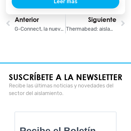
Leer más
Ant
Anterior
Siguiente
S
G-Connect, la nueva unidad de pulverización hidráulica de GAMA
Thermabead: aislamiento térmico por inyección en cámara de aire
SUSCRÍBETE A LA NEWSLETTER
Recibe las últimas noticias y novedades del
sector del aislamiento.