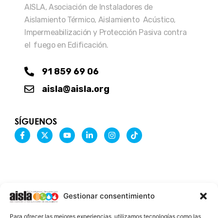
AISLA, Asociación de Instaladores de
Aislamiento Térmico, Aislamiento Acústico,
Impermeabilización y Protección Pasiva contra
el fuego en Edificación.
91 859 69 06
aisla@aisla.org
SÍGUENOS
F
X
Y
L
I
T
a
-
o
i
n
i
c
t
u
n
s
k
e
w
t
k
t
t
b
i
u
e
a
o
o
t
b
d
g
k
o
t
e
i
r
k
e
n
a
-
r
-
m
Gestionar consentimiento
f
i
n
INFORMACIÓN LEGAL
Para ofrecer las mejores experiencias, utilizamos tecnologías como las