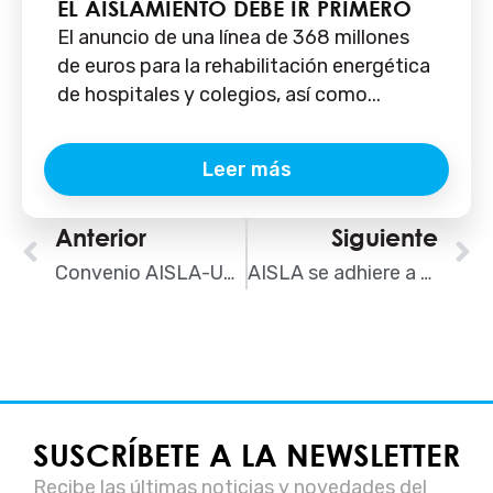
EL AISLAMIENTO DEBE IR PRIMERO
El anuncio de una línea de 368 millones
de euros para la rehabilitación energética
de hospitales y colegios, así como...
Leer más
Ant
Anterior
Siguiente
S
Convenio AISLA-UPV
AISLA se adhiere a ATA para dar servicio a sus asociados autónomos
SUSCRÍBETE A LA NEWSLETTER
Recibe las últimas noticias y novedades del