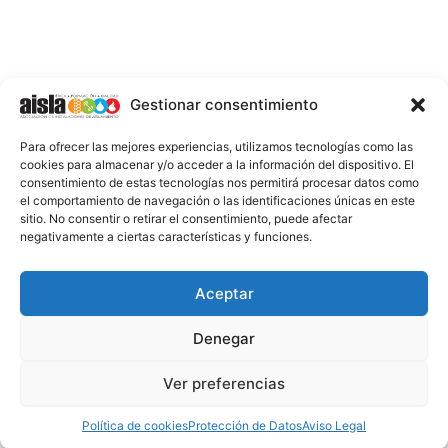
c
t
u
n
s
k
e
w
t
k
t
t
b
i
u
e
a
o
o
t
b
d
g
k
o
t
e
i
r
k
e
n
a
-
r
-
m
Gestionar consentimiento
f
i
n
INFORMACIÓN LEGAL
Para ofrecer las mejores experiencias, utilizamos tecnologías como las
AVISO LEGAL
cookies para almacenar y/o acceder a la información del dispositivo. El
consentimiento de estas tecnologías nos permitirá procesar datos como
PROTECCIÓN DE DATOS
el comportamiento de navegación o las identificaciones únicas en este
sitio. No consentir o retirar el consentimiento, puede afectar
POLÍTICA DE COOKIES
negativamente a ciertas características y funciones.
2026 @ AISLA
Aceptar
Denegar
ESTA WEB ESTÁ FINANCIADA POR LA UNIÓN
EUROPEA - NEXT GENERATION EU
Ver preferencias
Política de cookies
Protección de Datos
Aviso Legal