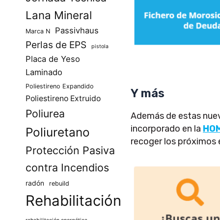
Lana Mineral
Passivhaus
Marca N
Perlas de EPS
pistola
Placa de Yeso
Laminado
Poliestireno Expandido
Y más
Poliestireno Extruido
Poliurea
Además de estas nue
incorporado en la
HO
Poliuretano
recoger los próximos 
Protección Pasiva
contra Incendios
radón
rebuild
Rehabilitación