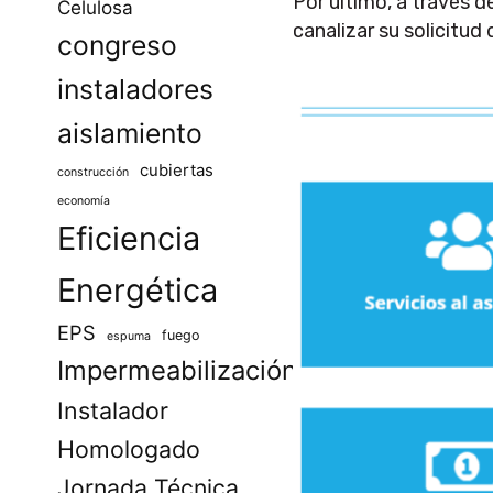
Por último, a través d
Celulosa
canalizar su solicitud 
congreso
instaladores
aislamiento
cubiertas
construcción
economía
Eficiencia
Energética
EPS
fuego
espuma
Impermeabilización
Instalador
Homologado
Jornada Técnica