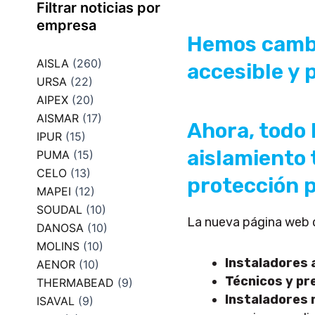
Filtrar noticias por
empresa
Hemos cambi
AISLA
(260)
accesible y 
URSA
(22)
AIPEX
(20)
AISMAR
(17)
Ahora, todo 
IPUR
(15)
aislamiento 
PUMA
(15)
CELO
(13)
protección p
MAPEI
(12)
SOUDAL
(10)
La nueva página web d
DANOSA
(10)
MOLINS
(10)
Instaladores 
AENOR
(10)
Técnicos y pr
THERMABEAD
(9)
Instaladores 
ISAVAL
(9)