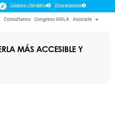
T
Colabora y Rehabilita
Zona asociados
i
k
t
o
Consúltanos
Congreso AISLA
Asóciate
k
RLA MÁS ACCESIBLE Y