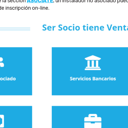
e la sección
ASOCIATE
, un instalador no asociado pue
de inscripción on-line.