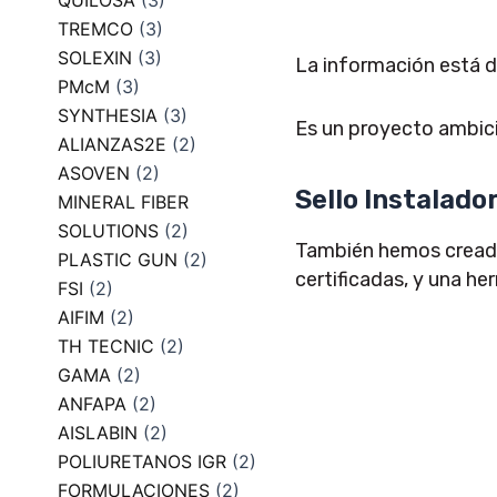
QUILOSA
(3)
TREMCO
(3)
SOLEXIN
(3)
La información está di
PMcM
(3)
SYNTHESIA
(3)
Es un proyecto ambici
ALIANZAS2E
(2)
ASOVEN
(2)
Sello Instalad
MINERAL FIBER
SOLUTIONS
(2)
También hemos creado 
PLASTIC GUN
(2)
certificadas, y una her
FSI
(2)
AIFIM
(2)
TH TECNIC
(2)
GAMA
(2)
ANFAPA
(2)
AISLABIN
(2)
POLIURETANOS IGR
(2)
FORMULACIONES
(2)