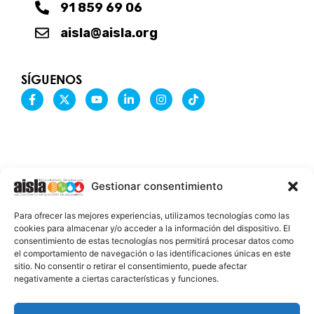
91 859 69 06
aisla@aisla.org
SÍGUENOS
F
X
Y
L
I
T
a
-
o
i
n
i
c
t
u
n
s
k
e
w
t
k
t
t
b
i
u
e
a
o
o
t
b
d
g
k
o
t
e
i
r
k
e
n
a
-
r
-
m
Gestionar consentimiento
f
i
n
INFORMACIÓN LEGAL
Para ofrecer las mejores experiencias, utilizamos tecnologías como las
AVISO LEGAL
cookies para almacenar y/o acceder a la información del dispositivo. El
consentimiento de estas tecnologías nos permitirá procesar datos como
PROTECCIÓN DE DATOS
el comportamiento de navegación o las identificaciones únicas en este
sitio. No consentir o retirar el consentimiento, puede afectar
POLÍTICA DE COOKIES
negativamente a ciertas características y funciones.