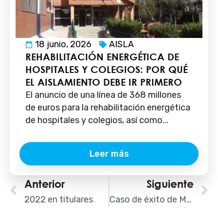
18 junio, 2026
AISLA
REHABILITACIÓN ENERGÉTICA DE
HOSPITALES Y COLEGIOS: POR QUÉ
EL AISLAMIENTO DEBE IR PRIMERO
El anuncio de una línea de 368 millones
de euros para la rehabilitación energética
de hospitales y colegios, así como...
Leer más
Ant
Anterior
Siguiente
S
2022 en titulares
Caso de éxito de MAPEI: restauración del dique de abrigo del Port Olímpic de Barcelona