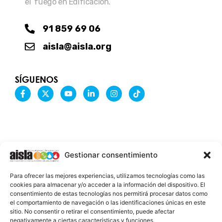
el fuego en Edificación.
91 859 69 06
aisla@aisla.org
SÍGUENOS
F
X
Y
L
I
T
a
-
o
i
n
i
c
t
u
n
s
k
e
w
t
k
t
t
b
i
u
e
a
o
o
t
b
d
g
k
o
t
e
i
r
k
e
n
a
-
r
-
m
Gestionar consentimiento
f
i
n
INFORMACIÓN LEGAL
Para ofrecer las mejores experiencias, utilizamos tecnologías como las
AVISO LEGAL
cookies para almacenar y/o acceder a la información del dispositivo. El
consentimiento de estas tecnologías nos permitirá procesar datos como
PROTECCIÓN DE DATOS
el comportamiento de navegación o las identificaciones únicas en este
sitio. No consentir o retirar el consentimiento, puede afectar
POLÍTICA DE COOKIES
negativamente a ciertas características y funciones.