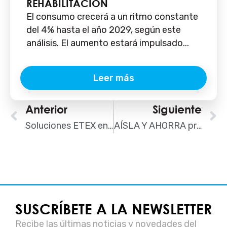
REHABILITACIÓN
El consumo crecerá a un ritmo constante
del 4% hasta el año 2029, según este
análisis. El aumento estará impulsado...
Leer más
Ant
Anterior
Siguiente
S
Soluciones ETEX en el 5º Congreso AISLA: URSA y Skamol presentan sus novedades
AÍSLA Y AHORRA presentará sus aislamientos insuflados en el 5º Congreso AISLA
SUSCRÍBETE A LA NEWSLETTER
Recibe las últimas noticias y novedades del