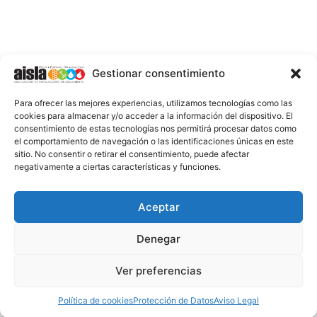
c
t
u
n
s
k
e
w
t
k
t
t
b
i
u
e
a
o
o
t
b
d
g
k
o
t
e
i
r
k
e
n
a
-
r
-
m
Gestionar consentimiento
f
i
n
INFORMACIÓN LEGAL
Para ofrecer las mejores experiencias, utilizamos tecnologías como las
AVISO LEGAL
cookies para almacenar y/o acceder a la información del dispositivo. El
consentimiento de estas tecnologías nos permitirá procesar datos como
PROTECCIÓN DE DATOS
el comportamiento de navegación o las identificaciones únicas en este
sitio. No consentir o retirar el consentimiento, puede afectar
POLÍTICA DE COOKIES
negativamente a ciertas características y funciones.
2026 @ AISLA
Aceptar
Denegar
ESTA WEB ESTÁ FINANCIADA POR LA UNIÓN
EUROPEA - NEXT GENERATION EU
Ver preferencias
Política de cookies
Protección de Datos
Aviso Legal