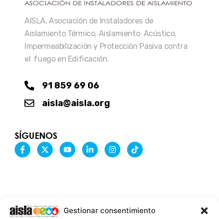
AISLA, Asociación de Instaladores de
Aislamiento Térmico, Aislamiento Acústico,
Impermeabilización y Protección Pasiva contra
el fuego en Edificación.
91 859 69 06
aisla@aisla.org
SÍGUENOS
F
X
Y
L
I
T
a
-
o
i
n
i
c
t
u
n
s
k
e
w
t
k
t
t
b
i
u
e
a
o
o
t
b
d
g
k
o
t
e
i
r
k
e
n
a
-
r
-
m
Gestionar consentimiento
f
i