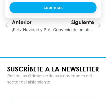
Leer más
Ant
Anterior
Siguiente
S
¡Feliz Navidad y Próspero 2017!
Convenio de colaboración entre el Banco Sabadell y AISLA
SUSCRÍBETE A LA NEWSLETTER
Recibe las últimas noticias y novedades del
sector del aislamiento.