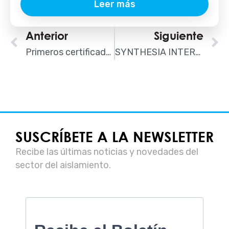
Leer más
Ant
Anterior
Siguiente
S
Primeros certificados AENOR de instalación de aislamiento con celulosa y lana mineral
SYNTHESIA INTERNACIONAL, nuevo asociado fabricante de AISLA
SUSCRÍBETE A LA NEWSLETTER
Recibe las últimas noticias y novedades del
sector del aislamiento.