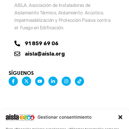
AISLA, Asociación de Instaladores de
Aislamiento Térmico, Aislamiento Acústico,
Impermeabilización y Protección Pasiva contra
el fuego en Edificación.
91 859 69 06
aisla@aisla.org
SÍGUENOS
F
X
Y
L
I
T
a
-
o
i
n
i
c
t
u
n
s
k
e
w
t
k
t
t
b
i
u
e
a
o
o
t
b
d
g
k
o
t
e
i
r
k
e
n
a
-
r
-
m
Gestionar consentimiento
f
i
n
INFORMACIÓN LEGAL