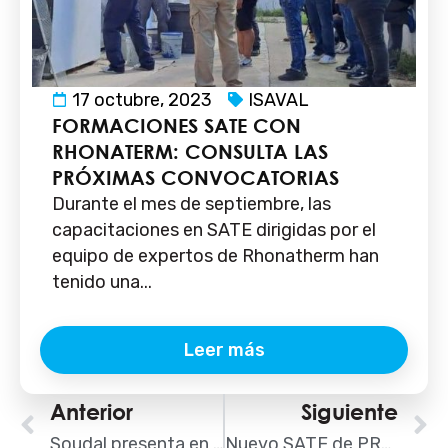
17 octubre, 2023
ISAVAL
FORMACIONES SATE CON
RHONATERM: CONSULTA LAS
PRÓXIMAS CONVOCATORIAS
Durante el mes de septiembre, las
capacitaciones en SATE dirigidas por el
equipo de expertos de Rhonatherm han
tenido una...
Leer más
Ant
Anterior
Siguiente
S
Soudal presenta en Rebuild innovadores productos para la eficiencia energética y la sostenibilidad
Nuevo SATE de PROPAMSA: PROPAM® AISTERM NATURE