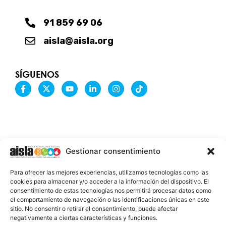
91 859 69 06
aisla@aisla.org
SÍGUENOS
F
X
Y
L
I
T
a
-
o
i
n
i
c
t
u
n
s
k
e
w
t
k
t
t
b
i
u
e
a
o
o
t
b
d
g
k
o
t
e
i
r
k
e
n
a
-
r
-
m
Gestionar consentimiento
f
i
n
INFORMACIÓN LEGAL
Para ofrecer las mejores experiencias, utilizamos tecnologías como las
AVISO LEGAL
cookies para almacenar y/o acceder a la información del dispositivo. El
consentimiento de estas tecnologías nos permitirá procesar datos como
PROTECCIÓN DE DATOS
el comportamiento de navegación o las identificaciones únicas en este
sitio. No consentir o retirar el consentimiento, puede afectar
POLÍTICA DE COOKIES
negativamente a ciertas características y funciones.