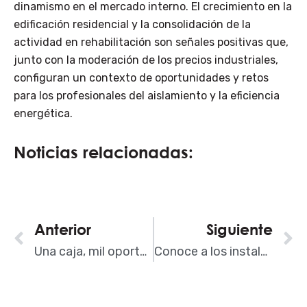
dinamismo en el mercado interno. El crecimiento en la
edificación residencial y la consolidación de la
actividad en rehabilitación son señales positivas que,
junto con la moderación de los precios industriales,
configuran un contexto de oportunidades y retos
para los profesionales del aislamiento y la eficiencia
energética.
Noticias relacionadas:
Ant
Anterior
Siguiente
S
Una caja, mil oportunidades: oportunidad única de TREMCO para distribuidores profesionales
Conoce a los instaladores de AISLA: una campaña para visibilizar el valor de la profesión