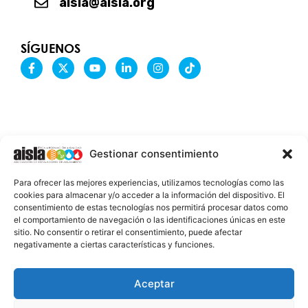
aisla@aisla.org
SÍGUENOS
F
X
Y
L
I
T
a
-
o
i
n
i
c
t
u
n
s
k
e
w
t
k
t
t
b
i
u
e
a
o
o
t
b
d
g
k
o
t
e
i
r
k
e
n
a
-
r
-
m
Gestionar consentimiento
f
i
n
INFORMACIÓN LEGAL
Para ofrecer las mejores experiencias, utilizamos tecnologías como las
AVISO LEGAL
cookies para almacenar y/o acceder a la información del dispositivo. El
consentimiento de estas tecnologías nos permitirá procesar datos como
PROTECCIÓN DE DATOS
el comportamiento de navegación o las identificaciones únicas en este
sitio. No consentir o retirar el consentimiento, puede afectar
POLÍTICA DE COOKIES
negativamente a ciertas características y funciones.
2026 @ AISLA
Aceptar