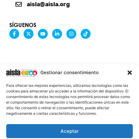
aisla@aisla.org
SÍGUENOS
F
X
Y
L
I
T
a
-
o
i
n
i
c
t
u
n
s
k
e
w
t
k
t
t
b
i
u
e
a
o
o
t
b
d
g
k
o
t
e
i
r
k
e
n
a
-
r
-
m
Gestionar consentimiento
f
i
n
INFORMACIÓN LEGAL
Para ofrecer las mejores experiencias, utilizamos tecnologías como las
AVISO LEGAL
cookies para almacenar y/o acceder a la información del dispositivo. El
consentimiento de estas tecnologías nos permitirá procesar datos como
PROTECCIÓN DE DATOS
el comportamiento de navegación o las identificaciones únicas en este
sitio. No consentir o retirar el consentimiento, puede afectar
POLÍTICA DE COOKIES
negativamente a ciertas características y funciones.
2026 @ AISLA
Aceptar