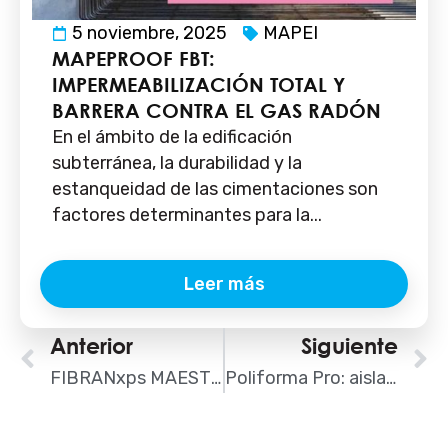
5 noviembre, 2025
MAPEI
MAPEPROOF FBT:
IMPERMEABILIZACIÓN TOTAL Y
BARRERA CONTRA EL GAS RADÓN
En el ámbito de la edificación
subterránea, la durabilidad y la
estanqueidad de las cimentaciones son
factores determinantes para la...
Leer más
Ant
Anterior
Siguiente
S
FIBRANxps MAESTRO: aislamiento térmico XPS para muros, cubiertas y fachadas
Poliforma Pro: aislamiento continuo de poliuretano para construcción y rehabilitación